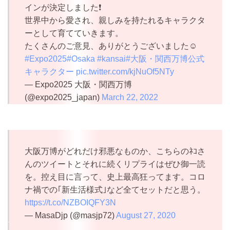
インが決定しました❗️
世界中から愛され、親しみを持たれるキャラクタ
ーとして育てていきます。
たくさんのご意見、ありがとうございました☺
#Expo2025
#Osaka
#kansai
#大阪・関西万博公式
キャラクター
pic.twitter.com/kjNuOf5NTy
— Expo2025 大阪・関西万博
(@expo2025_japan)
March 22, 2022
大阪万博がどれだけ邪悪なものか、こちらのﾈｺさ
んのツイートとそれに続くリプライはぜひ御一読
を。控え目に言って、史上最高狂ってます。コロ
ナ禍での｢新生活様式｣など全てセットだと思う。
https://t.co/NZBOIQFY3N
— MasaDjp (@masjp72)
August 27, 2020