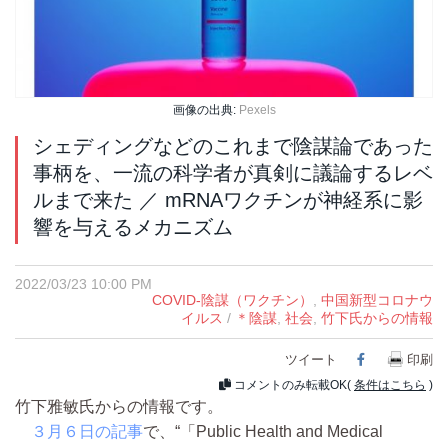
画像の出典:
Pexels
シェディングなどのこれまで陰謀論であった
事柄を、一流の科学者が真剣に議論するレベ
ルまで来た ／ mRNAワクチンが神経系に影
響を与えるメカニズム
2022/03/23 10:00 PM
COVID-陰謀（ワクチン）
,
中国新型コロナウ
イルス
/
＊陰謀
,
社会
,
竹下氏からの情報
ツイート
Facebook
印刷
コメントのみ転載OK(
条件はこちら
)
竹下雅敏氏からの情報です。
３月６日の記事
で、“「Public Health and Medical