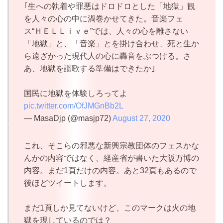
｢生への執着や罪悪はドロドロとした「地獄」観
を人々の心の中に渦巻かせてきた。音楽フェ
ス“ＨＥＬＬｉｖｅ”では、人々の心を離さない
「地獄」と、「音楽」とを掛け合わせ、死と生か
ら遠ざかった現代人の心に轟音をぶつける。さ
あ、地獄を謳歌する準備はできたか｣
国民に地獄を体験しろってよ
pic.twitter.com/OfJMGnBb2L
— MasaDjp (@masjp72)
August 27, 2020
これ、そこらの邪悪な新興宗教団体のフェスかな
んかの内容ではなく、経産省が書いた大阪万博の
内容。まだ1頁だけの内容。あと32頁もあるので
後ほどツイートします。
まだ1頁しか見てないけど、このマークは火の地
獄を現しているのでは？