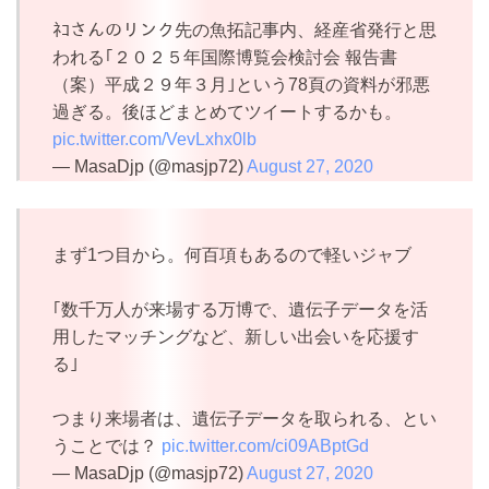
ﾈｺさんのリンク先の魚拓記事内、経産省発行と思
われる｢２０２５年国際博覧会検討会 報告書
（案）平成２９年３月｣という78頁の資料が邪悪
過ぎる。後ほどまとめてツイートするかも。
pic.twitter.com/VevLxhx0lb
— MasaDjp (@masjp72)
August 27, 2020
まず1つ目から。何百項もあるので軽いジャブ
｢数千万人が来場する万博で、遺伝子データを活
用したマッチングなど、新しい出会いを応援す
る｣
つまり来場者は、遺伝子データを取られる、とい
うことでは？
pic.twitter.com/ci09ABptGd
— MasaDjp (@masjp72)
August 27, 2020