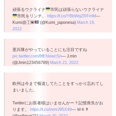
頑張るウクライナ
市民は頑張らないウクライナ
市民をリンチ。
https://t.co/YBbWqZRFmM
—
Kumi@
🇮
💟
(@Kumi_japonesa)
March 19,
2022
憲兵隊がやっていることにも注目ですね
pic.twitter.com/8fEhlewcSn
— J.min
(@Jmin123456789)
March 21, 2022
欧州は今まで報道してたことをすっかり忘れてし
まいました。
Twitterにお医者様はいませんかー？記憶喪失がお
ります。
https://t.co/inmrJ95X49
— ＭＫ✝️
(@sofimari21)
March 20, 2022