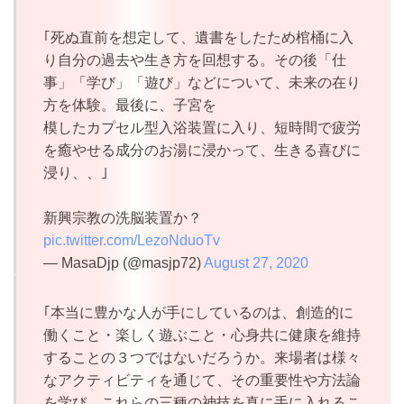
｢死ぬ直前を想定して、遺書をしたため棺桶に入
り自分の過去や生き方を回想する。その後「仕
事」「学び」「遊び」などについて、未来の在り
方を体験。最後に、子宮を
模したカプセル型入浴装置に入り、短時間で疲労
を癒やせる成分のお湯に浸かって、生きる喜びに
浸り、、｣
新興宗教の洗脳装置か？
pic.twitter.com/LezoNduoTv
— MasaDjp (@masjp72)
August 27, 2020
｢本当に豊かな人が手にしているのは、創造的に
働くこと・楽しく遊ぶこと・心身共に健康を維持
することの３つではないだろうか。来場者は様々
なアクティビティを通じて、その重要性や方法論
を学び、これらの三種の神技を真に手に入れるこ