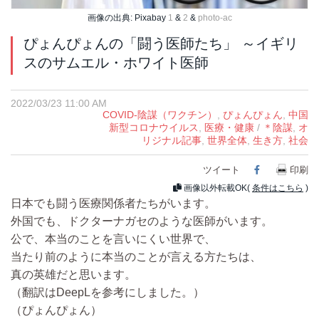
画像の出典: Pixabay
1
&
2
&
photo-ac
ぴょんぴょんの「闘う医師たち」 ～イギリ
スのサムエル・ホワイト医師
2022/03/23 11:00 AM
COVID-陰謀（ワクチン）
,
ぴょんぴょん
,
中国
新型コロナウイルス
,
医療・健康
/
＊陰謀
,
オ
リジナル記事
,
世界全体
,
生き方
,
社会
ツイート
Facebook
印刷
画像以外転載OK(
条件はこちら
)
日本でも闘う医療関係者たちがいます。
外国でも、ドクターナガセのような医師がいます。
公で、本当のことを言いにくい世界で、
当たり前のように本当のことが言える方たちは、
真の英雄だと思います。
（翻訳はDeepLを参考にしました。）
（ぴょんぴょん）