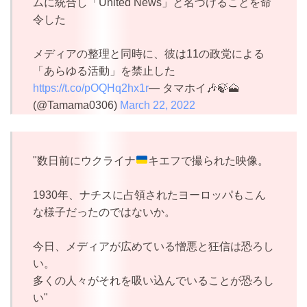
ムに統合し「United News」と名づけることを命
令した
メディアの整理と同時に、彼は11の政党による
「あらゆる活動」を禁止した
https://t.co/pOQHq2hx1r
— タマホイ🎶🍃🗻
(@Tamama0306)
March 22, 2022
"数日前にウクライナ
キエフで撮られた映像。
1930年、ナチスに占領されたヨーロッパもこん
な様子だったのではないか。
今日、メディアが広めている憎悪と狂信は恐ろし
い。
多くの人々がそれを吸い込んでいることが恐ろし
い"