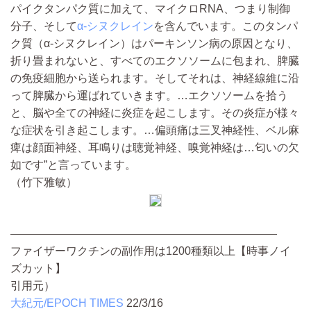
パイクタンパク質に加えて、マイクロRNA、つまり制御
分子、そして
α-シヌクレイン
を含んでいます。このタンパ
ク質（α-シヌクレイン）はパーキンソン病の原因となり、
折り畳まれないと、すべてのエクソソームに包まれ、脾臓
の免疫細胞から送られます。そしてそれは、神経線維に沿
って脾臓から運ばれていきます。…エクソソームを拾う
と、脳や全ての神経に炎症を起こします。その炎症が様々
な症状を引き起こします。…偏頭痛は三叉神経性、ベル麻
痺は顔面神経、耳鳴りは聴覚神経、嗅覚神経は…匂いの欠
如です”と言っています。
（竹下雅敏）
————————————————————————
ファイザーワクチンの副作用は1200種類以上【時事ノイ
ズカット】
引用元）
大紀元/EPOCH TIMES
22/3/16