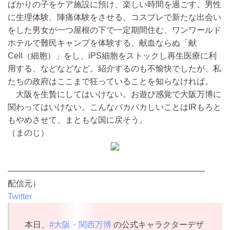
ばかりの子をケア施設に預け、楽しい時間を過ごす、男性
に生理体験、陣痛体験をさせる、コスプレで新たな出会い
をした男女が一つ屋根の下で一定期間住む、ワンワールド
ホテルで難民キャンプを体験する、献血ならぬ「献
Cell（細胞）」をし、iPS細胞をストックし再生医療に利
用する、などなどなど。紹介するのも不愉快でしたが、私
たちの政府はここまで狂っていることを知らなければ。
大阪を生贄にしてはいけない。お遊び感覚で大阪万博に
関わってはいけない。こんなバカバカしいことはIRもろと
もやめさせて、まともな国に戻そう。
（まのじ）
————————————————————————
配信元）
Twitter
本日、
#大阪・関西万博
の公式キャラクターデザ