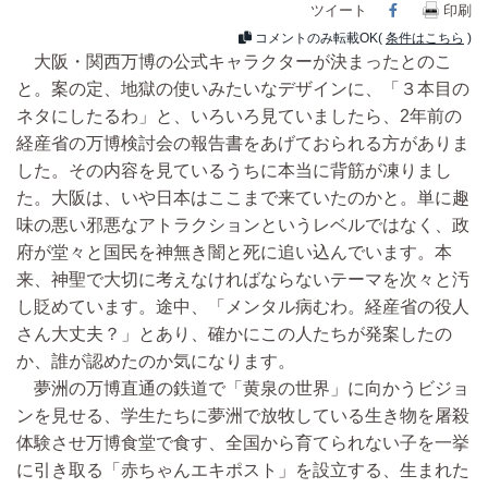
ツイート
Facebook
印刷
コメントのみ転載OK(
条件はこちら
)
大阪・関西万博の公式キャラクターが決まったとのこ
と。案の定、地獄の使いみたいなデザインに、「３本目の
ネタにしたるわ」と、いろいろ見ていましたら、2年前の
経産省の万博検討会の報告書をあげておられる方がありま
した。その内容を見ているうちに本当に背筋が凍りまし
た。大阪は、いや日本はここまで来ていたのかと。単に趣
味の悪い邪悪なアトラクションというレベルではなく、政
府が堂々と国民を神無き闇と死に追い込んでいます。本
来、神聖で大切に考えなければならないテーマを次々と汚
し貶めています。途中、「メンタル病むわ。経産省の役人
さん大丈夫？」とあり、確かにこの人たちが発案したの
か、誰が認めたのか気になります。
夢洲の万博直通の鉄道で「黄泉の世界」に向かうビジョ
ンを見せる、学生たちに夢洲で放牧している生き物を屠殺
体験させ万博食堂で食す、全国から育てられない子を一挙
に引き取る「赤ちゃんエキポスト」を設立する、生まれた