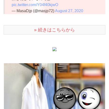
pic.twitter.com/Y04f40kjwO
— MasaDjp (@masjp72)
August 27, 2020
» 続きはこちらから