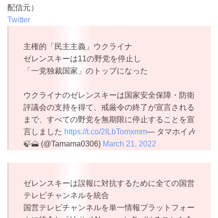
配信元）
Twitter
主権的「民主主義」ウクライナ
ゼレンスキーは11の野党を停止し
「一党独裁国家」のトップになった
ウクライナのゼレンスキーは国家安全保障・防衛
評議会の支持を得て、戒厳令の終了が宣言される
まで、すべての野党を無期限に停止することを宣
言しました
https://t.co/2ILbTomxmm
— タマホイ🎶
🍃🗻 (@Tamama0306)
March 21, 2022
ゼレンスキーは誤報に対抗するために全ての国営
テレビチャンネルを統合
国営テレビチャンネルを単一情報プラットフォー