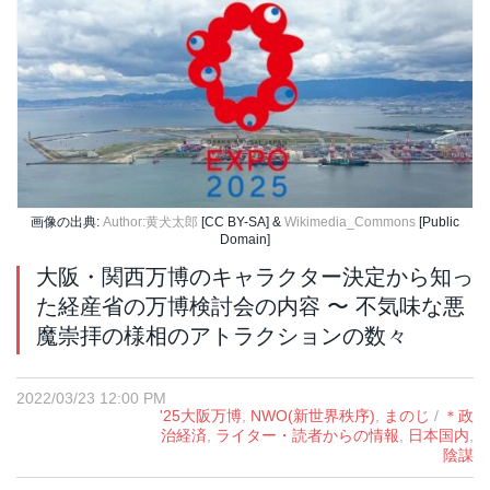
画像の出典:
Author:黄犬太郎
[CC BY-SA] &
Wikimedia_Commons
[Public
Domain]
大阪・関西万博のキャラクター決定から知っ
た経産省の万博検討会の内容 〜 不気味な悪
魔崇拝の様相のアトラクションの数々
2022/03/23 12:00 PM
'25大阪万博
,
NWO(新世界秩序)
,
まのじ
/
＊政
治経済
,
ライター・読者からの情報
,
日本国内
,
陰謀