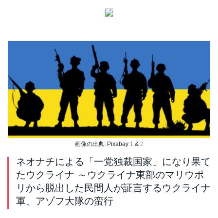
画像の出典: Pixabay
1
&
2
ネオナチによる「一党独裁国家」になり果て
たウクライナ ～ウクライナ東部のマリウポ
リから脱出した民間人が証言するウクライナ
軍、アゾフ大隊の蛮行