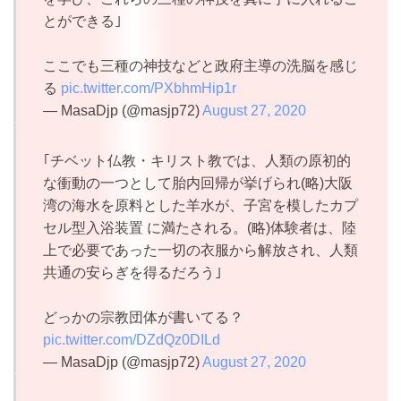
とができる｣
ここでも三種の神技などと政府主導の洗脳を感じ
る
pic.twitter.com/PXbhmHip1r
— MasaDjp (@masjp72)
August 27, 2020
｢チベット仏教・キリスト教では、人類の原初的
な衝動の一つとして胎内回帰が挙げられ(略)大阪
湾の海水を原料とした羊水が、子宮を模したカプ
セル型入浴装置 に満たされる。(略)体験者は、陸
上で必要であった一切の衣服から解放され、人類
共通の安らぎを得るだろう｣
どっかの宗教団体が書いてる？
pic.twitter.com/DZdQz0DILd
— MasaDjp (@masjp72)
August 27, 2020