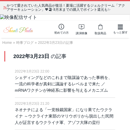
かつて愛されていた人気商品が復活！夏場に活躍するジェルクリーム「アク
アサーキュレーション」💖🏖️ 8月末までの購入でポイント還元も✨
もっと探す
初めての方
講演映像
取扱商品
Home
»
時事ブログ
»
2022年3月23日の記事
2022年3月23日
の記事
2022年3月23日 22:00
シェディングなどのこれまで陰謀論であった事柄を、
一流の科学者が真剣に議論するレベルまで来た ／
mRNAワクチンが神経系に影響を与えるメカニズム
2022年3月23日 21:20
ネオナチによる「一党独裁国家」になり果てたウクラ
イナ ～ウクライナ東部のマリウポリから脱出した民間
人が証言するウクライナ軍、アゾフ大隊の蛮行