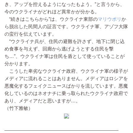
き、アップを控えるようになったもよう。”と言うから、
今のウクライナがどれほど異常かが分かる。
“続きはこちらから”は、ウクライナ東部の
マリウポリ
か
ら脱出した民間人の証言です。ウクライナ軍、アゾフ大隊
の蛮行を伝えています。
“ウクライナ兵が、住民の避難を許さず、地下に閉じ込
め食事を与えず、回廊から逃げようとする住民を撃
ち…”、ウクライナ軍は住民を盾として使っていることが
分かります。
こうした卑劣なウクライナ政府、ウクライナ軍の様子が
メディアに流れることはありません。メディアはロシアを
悪魔化するフェイクニュースばかりを流しています。悪魔
化しているのはネオナチに乗っ取られたウクライナ政府で
あり、メディアだと思いますが…。
（竹下雅敏）
————————————————————————