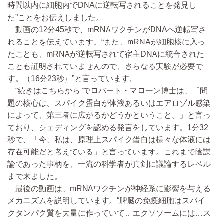
時間以内に細胞内でDNAに逆転写されることを発見し
た”ことをお伝えしました。
動画の12分45秒で、mRNAワクチンがDNAへ逆転写さ
れることを伝えています。“また、mRNAが細胞核に入っ
たことも、mRNAが逆転写されて宿主DNAに統合された
ことも証明されていませんので、さらなる実験が必要で
す。（16分23秒）”と言っています。
“続きはこちらから”でロバート・マローン博士は、「問
題の核心は、スパイク蛋白が体液あるいはエアロゾル感染
によって、第三者に広がるかどうかということ。」と言っ
ており、シェディングを認める発言をしています。1分32
秒で、「今、私は、原理上スパイク蛋白は様々な体液には
存在可能だと考えている」と言っています。これまで陰謀
論であった事柄を、一流の科学者が真剣に議論するレベル
まで来ました。
最後の動画は、mRNAワクチンが神経系に影響を与える
メカニズムを説明しています。“脾臓の免疫細胞はスパイ
クタンパク質を大量に作っていて…エクソソームには…ス