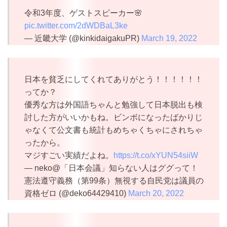
令和3年度、ゲストスピーカー🌸
pic.twitter.com/2dWDBaL3ke
— 近畿大学 (@kinkidaigakuPR)
March 19, 2022
日本を貧乏にしてくれてありがとう！！！！！！
ってか？
優秀な方は外国語ちゃんと勉強して日本脱出も検
討した方がいいかもね。ビンボになったばかりじ
ゃなくて公文書も統計もめちゃくちゃにされちゃ
ったから。
マジすごい実績だよね。
https://t.co/xYUN54siiW
— neko@「日本会議」知らない人はググって！
憲法遵守義務（第99条）無視する自民党は議員の
資格ゼロ (@deko64429410)
March 20, 2022