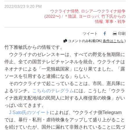
2022/03/23 9:20 PM
ウクライナ情勢
,
ロシア―ウクライナ紛争
(2022〜)
/
＊陰謀
,
ヨーロッパ
,
竹下氏からの
情報
,
軍事・戦争
ツイート
Facebook
印刷
コメントのみ転載OK(
条件はこちら
)
竹下雅敏氏からの情報です。
ウクライナのゼレンスキーは、すべての野党を無期限に
停止、全ての国営テレビチャンネルを統合。ウクライナは
ネオナチによる「一党独裁国家」になり果てました。「露
ソースを引用すると逮捕になる」らしい。
そのウクライナで起こっていることは、市民、憲兵隊に
よるリンチ。
こちらのテレグラム
には、こうした「ウクラ
イナ政府支配地域の民間人に対する人権侵害の映像」がい
っぱい出てきます。
J Sato氏のツイート
によれば、“ウクライナ側Telegram
では、暴行・私刑・虐待映像をアップして盛り上がること
を続けていたが、国外に漏れて非難されていることに気づ