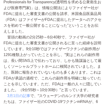
Professionals for Transparency(透明性を求める公衆衛生お
よび医療専門家)」は、情報公開法によりファイザー社が
FDAに提出した審査文書の公開を請求、米国食品医薬品局
（FDA）はファイザーがFDAに提出したデータへのアクセ
スを初めて一般公開することになった”ということをお伝
えしました。
冒頭の動画の2分25秒～6分40秒で、ファイザー社が
FDAに提出した審査文書が公開されるに至った経緯を説明
しています。9分10秒ではファイザーワクチンの副作用が
1291種類上がっていたことを示し、“実はこれらの副作用
は、長い間SNS上で伝わっており、しかも陰謀論として厳
しくソーシャルプラットホームに検閲されていました。ま
た、医師に報告されていないものも多くあります。これは
FDAが承認の過程で、これらの副作用を明確に知っていた
ことを示しています。ただ、FDAは一般の人々に隠してい
ました。（9分55秒～10分30秒）”と言っています。
3月1日の記事
で、“スウェーデンのルンド大学の研究者
たちは、ファイザー社のCOVID-19ワクチンmRNAが、6