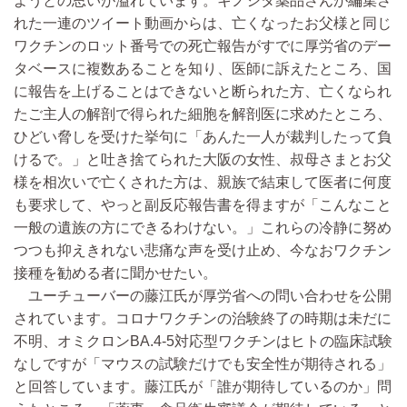
ようとの思いが溢れています。キノシタ薬品さんが編集さ
れた一連のツイート動画からは、亡くなったお父様と同じ
ワクチンのロット番号での死亡報告がすでに厚労省のデー
タベースに複数あることを知り、医師に訴えたところ、国
に報告を上げることはできないと断られた方、亡くなられ
たご主人の解剖で得られた細胞を解剖医に求めたところ、
ひどい脅しを受けた挙句に「あんた一人が裁判したって負
けるで。」と吐き捨てられた大阪の女性、叔母さまとお父
様を相次いで亡くされた方は、親族で結束して医者に何度
も要求して、やっと副反応報告書を得ますが「こんなこと
一般の遺族の方にできるわけない。」これらの冷静に努め
つつも抑えきれない悲痛な声を受け止め、今なおワクチン
接種を勧める者に聞かせたい。
ユーチューバーの藤江氏が厚労省への問い合わせを公開
されています。コロナワクチンの治験終了の時期は未だに
不明、オミクロンBA.4-5対応型ワクチンはヒトの臨床試験
なしですが「マウスの試験だけでも安全性が期待される」
と回答しています。藤江氏が「誰が期待しているのか」問