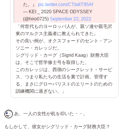
た。』
pic.twitter.com/CTbdlT95Af
— KEI _ 2020 SPACE ODYSSEY
(@hiro0725)
September 22, 2022
「何世代ものヨーロッパ人が、親ソ連や親毛沢
東のマルクス主義者に教えられてきた。
その良い例が、オクスフォードのセント・アン
ソニー・カレッジだ。
シグリッド・カーグ（Sigrid Kaag）財務大臣
は、そこで哲学修士号を取得した、
このカレッジは、西側のシークレット・サービ
ス、つまり私たちの生活を裏で計画、管理す
る、まさにグローバリストのエリートのための
訓練機関に過ぎない。」
あ、一人の女性が机を叩いた・・。
もしかして、彼女がシグリッド・カーグ財務大臣？