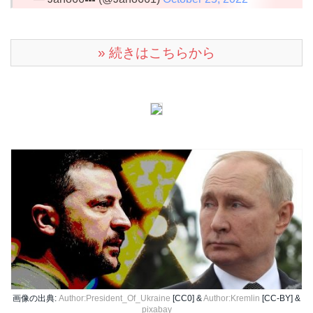
» 続きはこちらから
画像の出典:
Author:President_Of_Ukraine
[CC0] &
Author:Kremlin
[CC-BY] &
pixabay