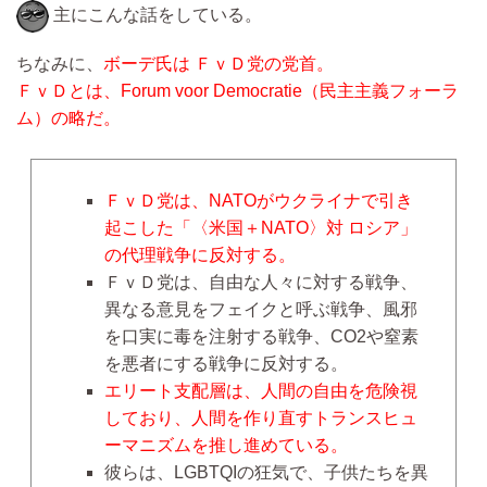
主にこんな話をしている。
ちなみに、
ボーデ氏は ＦｖＤ党の党首。
ＦｖＤとは、Forum voor Democratie（民主主義フォーラ
ム）の略だ。
ＦｖＤ党は、NATOがウクライナで引き
起こした「〈米国＋NATO〉対 ロシア」
の代理戦争に反対する。
ＦｖＤ党は、自由な人々に対する戦争、
異なる意見をフェイクと呼ぶ戦争、風邪
を口実に毒を注射する戦争、CO2や窒素
を悪者にする戦争に反対する。
エリート支配層は、人間の自由を危険視
しており、人間を作り直すトランスヒュ
ーマニズムを推し進めている。
彼らは、LGBTQIの狂気で、子供たちを異