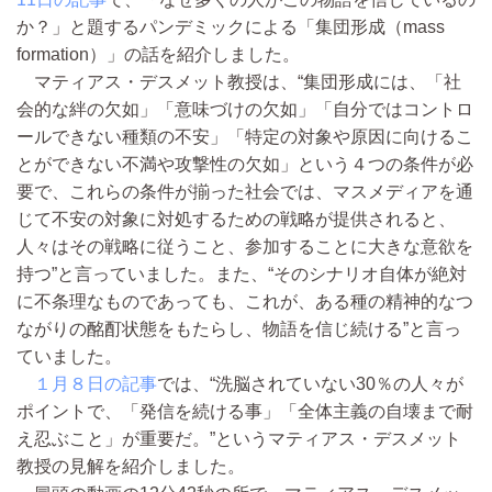
か？」と題するパンデミックによる「集団形成（mass
formation）」の話を紹介しました。
マティアス・デスメット教授は、“集団形成には、「社
会的な絆の欠如」「意味づけの欠如」「自分ではコントロ
ールできない種類の不安」「特定の対象や原因に向けるこ
とができない不満や攻撃性の欠如」という４つの条件が必
要で、これらの条件が揃った社会では、マスメディアを通
じて不安の対象に対処するための戦略が提供されると、
人々はその戦略に従うこと、参加することに大きな意欲を
持つ”と言っていました。また、“そのシナリオ自体が絶対
に不条理なものであっても、これが、ある種の精神的なつ
ながりの酩酊状態をもたらし、物語を信じ続ける”と言っ
ていました。
１月８日の記事
では、“洗脳されていない30％の人々が
ポイントで、「発信を続ける事」「全体主義の自壊まで耐
え忍ぶこと」が重要だ。”というマティアス・デスメット
教授の見解を紹介しました。