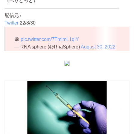
（ぺりどっと）
————————————————————————
配信元）
Twitter
22/8/30
😁
pic.twitter.com/7TmImL1qIY
— RNA sphere (@RnaSphere)
August 30, 2022