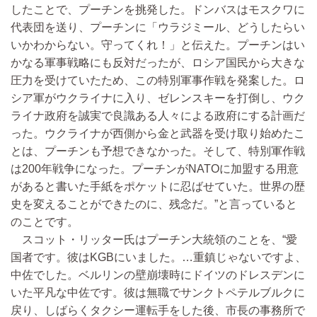
したことで、プーチンを挑発した。ドンバスはモスクワに
代表団を送り、プーチンに「ウラジミール、どうしたらい
いかわからない。守ってくれ！」と伝えた。プーチンはい
かなる軍事戦略にも反対だったが、ロシア国民から大きな
圧力を受けていたため、この特別軍事作戦を発案した。ロ
シア軍がウクライナに入り、ゼレンスキーを打倒し、ウク
ライナ政府を誠実で良識ある人々による政府にする計画だ
った。ウクライナが西側から金と武器を受け取り始めたこ
とは、プーチンも予想できなかった。そして、特別軍作戦
は200年戦争になった。プーチンがNATOに加盟する用意
があると書いた手紙をポケットに忍ばせていた。世界の歴
史を変えることができたのに、残念だ。”と言っていると
のことです。
スコット・リッター氏はプーチン大統領のことを、“愛
国者です。彼はKGBにいました。…重鎮じゃないですよ、
中佐でした。ベルリンの壁崩壊時にドイツのドレスデンに
いた平凡な中佐です。彼は無職でサンクトペテルブルクに
戻り、しばらくタクシー運転手をした後、市長の事務所で