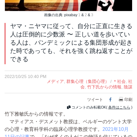
画像の出典: pixabay
1
&
2
&
3
ヤマ・ニヤマに従って、自分に正直に生きる
人は圧倒的に少数派 〜 正しい道を歩いてい
る人は、パンデミックによる集団形成が起き
た時であっても、それを強く跳ね返すことが
できる
2022/10/25 10:40 PM
メディア
,
群集心理（集団心理）
/
＊社会
,
社
会
,
竹下氏からの情報
,
陰謀
ツイート
Facebook
印刷
コメントのみ転載OK(
条件はこちら
)
竹下雅敏氏からの情報です。
マティアス・デスメット教授は、ベルギーのゲント大学
の心理・教育科学科の臨床心理学教授です。
2021年10月
11日の記事
で、「なぜ多くの人がこの物語を信じているの