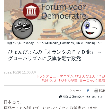
画像の出典: Pixabay
1
&
2
& Wikimedia_Commons[Public Domain]
1
&
2
ぴょんぴょんの「オランダのＦｖＤ党」 ～
グローバリズムに反旗を翻す政党
2022/10/26 11:00 AM
トランスヒューマニズム
,
ぴょんぴょん
/
＊政
治経済
,
オリジナル記事
,
ヨーロッパ
,
陰謀
ツイート
Facebook
印刷
画像以外転載OK(
条件はこちら
)
日本には、
原発のことを話せば、わかってくれる政治家がいます。