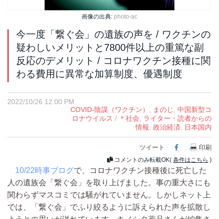
画像の出典:
photo-ac
今一度「繋ぐ会」の遺族の声を / ワクチンの
疑わしいメリットと7800件以上の重篤な副
反応のデメリット / コロナワクチン接種に関
わる費用に異常な加算制度、優遇制度
2022/10/26 12:00 PM
COVID-陰謀（ワクチン）
,
まのじ
,
中国新型コ
ロナウイルス
/
＊社会
,
ライター・読者からの
情報
,
政治経済
,
日本国内
ツイート
Facebook
印刷
コメントのみ転載OK(
条件はこちら
)
10/22時事ブログ
で、コロナワクチン接種後に死亡した
人の遺族会「繋ぐ会」を取り上げました。事の重大さにも
関わらずマスコミでは騒がれていません。しかしネット上
では、「繋ぐ会」でふり絞るように訴えられた声を拡散し