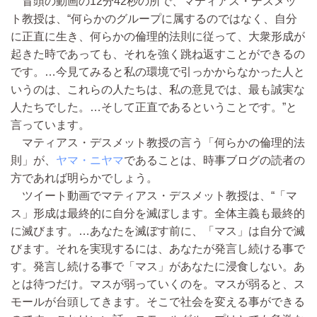
冒頭の動画の12分42秒の所で、マティアス・デスメッ
ト教授は、“何らかのグループに属するのではなく、自分
に正直に生き、何らかの倫理的法則に従って、大衆形成が
起きた時であっても、それを強く跳ね返すことができるの
です。…今見てみると私の環境で引っかからなかった人と
いうのは、これらの人たちは、私の意見では、最も誠実な
人たちでした。…そして正直であるということです。”と
言っています。
マティアス・デスメット教授の言う「何らかの倫理的法
則」が、
ヤマ・ニヤマ
であることは、時事ブログの読者の
方であれば明らかでしょう。
ツイート動画でマティアス・デスメット教授は、“「マ
ス」形成は最終的に自分を滅ぼします。全体主義も最終的
に滅びます。…あなたを滅ぼす前に、「マス」は自分で滅
びます。それを実現するには、あなたが発言し続ける事で
す。発言し続ける事で「マス」があなたに浸食しない。あ
とは待つだけ。マスが弱っていくのを。マスが弱ると、ス
モールが台頭してきます。そこで社会を変える事ができる