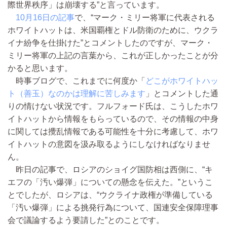
際世界秩序」は崩壊する”と言っています。
10月16日の記事
で、“マーク・ミリー将軍に代表される
ホワイトハットは、米国覇権とドル防衛のために、ウクラ
イナ紛争を仕掛けた”とコメントしたのですが、マーク・
ミリー将軍の上記の言葉から、これが正しかったことが分
かると思います。
時事ブログで、これまでに何度か「
どこがホワイトハッ
ト（善玉）なのかは理解に苦しみます
」とコメントした通
りの情けない状況です。フルフォード氏は、こうしたホワ
イトハットから情報をもらっているので、その情報の中身
に関しては攪乱情報である可能性を十分に考慮して、ホワ
イトハットの意図を汲み取るようにしなければなりませ
ん。
昨日の記事で、ロシアのショイグ国防相は西側に、“キ
エフの「汚い爆弾」についての懸念を伝えた。”というこ
とでしたが、ロシアは、“ウクライナ政権が準備している
「汚い爆弾」による挑発行為について、国連安全保障理事
会で議論するよう要請した”とのことです。