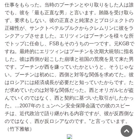
仕事をもらった。当時のプーチンとやり取りをした人は誰
でも、彼を「最も正直な男」と言います。賄賂を受け取ら
ず、要求もしない。彼の正直さと純潔さとプロジェクトの
正確性が、サンクトペテルブルクからクレムリンに彼をラ
ンクアップさせました。エリツィンはプーチンを様々な所
でトップに任命し、FSBもそのうちの一つです。元KGBで
すね。最終的にエリツィンはプーチンを次期大統領に指名
した。彼は西側が起こした崩壊と祖国の荒廃を見て来た男
です。プーチンが西を嫌っていたかというと、そうじゃな
い。プーチンは初めに、西側と対等な関係を求めてた。彼
はロシアには経済成長が必要だと知っていたからです。た
だ求めていたのは対等な関係だった。西とオリガルヒが盗
んでいくのではなく、西と契約に基づいた取引がしたかっ
た。…2007年のミュンヘン安全保障会議での彼のスピー
チは、近代政治で語り継がれる内容ですが、彼が反西側な
のではなく、西が反ロシアなのです。”と言っています。
（竹下雅敏）