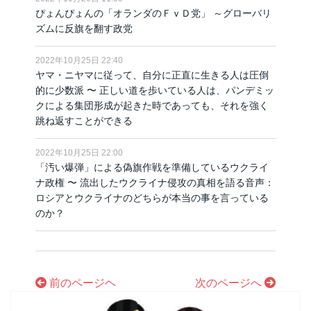
ぴょんぴょんの「オランダのＦｖＤ党」 ～グローバリ
ズムに反旗を翻す政党
2022年10月25日 22:40
ヤマ・ニヤマに従って、自分に正直に生きる人は圧倒
的に少数派 〜 正しい道を歩いている人は、パンデミッ
クによる集団形成が起きた時であっても、それを強く
跳ね返すことができる
2022年10月25日 22:00
「汚い爆弾」による偽旗作戦を準備しているウクライ
ナ政権 〜 流出したウクライナ侵攻の真相を語る音声：
ロシアとウクライナのどちらが本当の事を言っている
のか？
前のページヘ
次のページへ