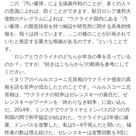
この「汚い爆弾」による偽旗作戦のことが、多くの人々
の意識に上れば、防ぐことができます。駐日ロシア連邦大
使館のテレグラムによれば、“ウクライナ国内にある「汚
い爆弾」の製造技術を持つ施設や研究所に関する具体的情
報を、我々は持っています。…この種のことが計画されて
いたと推定する重大な根拠があるのです。”ということで
す。
「ロシアとウクライナのどちらが本当の事を言っている
のか？」ですが、“続きはこちらから”の動画を参考にして
ください。
イタリアのベルルスコーニ元首相のウクライナ侵攻の真
相を語る音声が流出したとのことです。ベルルスコーニ元
首相は、“ウクライナの戦争はゼレンスキーの責任だ。ゼ
レンスキーがプーチンを「終わりなき戦争」に追い込ん
だ。2014年、ミンスクでウクライナとドンバスの2つの共
和国の間で和平協定が結ばれた。ウクライナは1年後に破
棄、ドンバスを攻撃した。私は5～6千死んだと聞いた。犠
牲者の数は増え続けた。ゼレンスキーは攻撃回数を3倍に