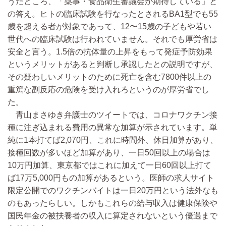
うたところ、「薬事・食品衛生審議会が期待している」と
の答え。ヒトの臨床試験を行なったとされるBA1型でも55
歳を超える者が対象であって、12〜15歳の子どもや若い
世代への臨床試験は行われていません。それでも厚労省は
安全と言う。1.5倍の抗体量の上昇をもって発症予防効果
というメリットがあると判断し承認したとの説明ですが、
その疑わしいメリットのために死亡を含む7800件以上の
重篤な副反応の危険を受け入れろというのが厚労省でし
た。
青山まさゆき弁護士のツイートでは、コロナワクチン接
種に注ぎ込まれる費用の異常な加算が示されています。単
純に1本打てば2,070円、これに時間外、休日加算があり、
接種回数が多いほど加算があり、一日50回以上の場合は
10万円加算、東京都ではこれに加えて一日60回以上打て
ば17万5,000円もの加算があるという。医師の求人サイト
限定公開でのワクチンバイトは一日20万円という法外なも
のもあったらしい。しかもこれらの給与収入は健康保険や
国民年金の被扶養者の収入に算定されないという優遇まで