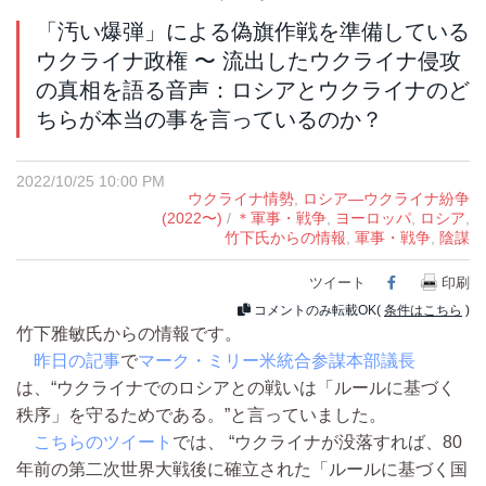
「汚い爆弾」による偽旗作戦を準備している
ウクライナ政権 〜 流出したウクライナ侵攻
の真相を語る音声：ロシアとウクライナのど
ちらが本当の事を言っているのか？
2022/10/25 10:00 PM
ウクライナ情勢
,
ロシア―ウクライナ紛争
(2022〜)
/
＊軍事・戦争
,
ヨーロッパ
,
ロシア
,
竹下氏からの情報
,
軍事・戦争
,
陰謀
ツイート
Facebook
印刷
コメントのみ転載OK(
条件はこちら
)
竹下雅敏氏からの情報です。
昨日の記事
で
マーク・ミリー米統合参謀本部議長
は、“ウクライナでのロシアとの戦いは「ルールに基づく
秩序」を守るためである。”と言っていました。
こちらのツイート
では、 “ウクライナが没落すれば、80
年前の第二次世界大戦後に確立された「ルールに基づく国