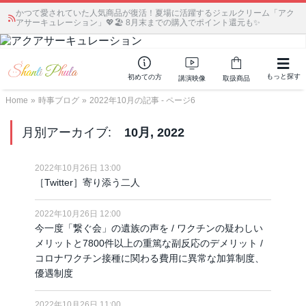
宗教学講座 中級コース 第139回 明治以降の日本の闇３ 〜日本の黒幕た
ちの出自／在日が入り込むヤクザ／朝鮮進駐軍から始まったパチンコ利権
もっと探す
初めての方
講演映像
取扱商品
Home
»
時事ブログ
»
2022年10月の記事 - ページ6
月別アーカイブ:
10月, 2022
2022年10月26日 13:00
［Twitter］寄り添う二人
2022年10月26日 12:00
今一度「繋ぐ会」の遺族の声を / ワクチンの疑わしい
メリットと7800件以上の重篤な副反応のデメリット /
コロナワクチン接種に関わる費用に異常な加算制度、
優遇制度
2022年10月26日 11:00