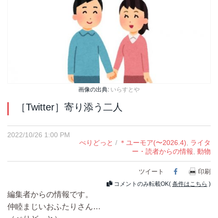
画像の出典:
いらすとや
［Twitter］寄り添う二人
2022/10/26 1:00 PM
ぺりどっと
/
＊ユーモア(〜2026.4)
,
ライタ
ー・読者からの情報
,
動物
ツイート
Facebook
印刷
コメントのみ転載OK(
条件はこちら
)
編集者からの情報です。
仲睦まじいおふたりさん…