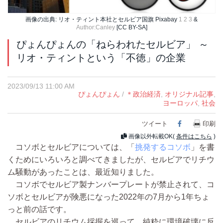
画像の出典: リオ・ティント本社とセルビア国旗 Pixabay
1
2
3
&
Author:Canley
[CC BY-SA]
ぴょんぴょんの「ねらわれたセルビア」 ～
リオ・ティントという「不徳」の企業
2023/09/13 11:00 AM
ぴょんぴょん
/
＊政治経済
,
オリジナル記事
,
ヨーロッパ
,
社会
ツイート
Facebook
印刷
画像以外転載OK(
条件はこちら
)
コソボとセルビアについては、「
挑発するコソボ
」を書
くためにいろいろと調べてきましたが、セルビアでリチウ
ム騒動があったことは、最近知りました。
コソボでセルビア製ナンバープレートが禁止されて、コ
ソボとセルビアが険悪になった2022年の7月から1年ちょ
っと前の話です。
セルビアのリチウム採掘を巡って、純粋に環境破壊に反