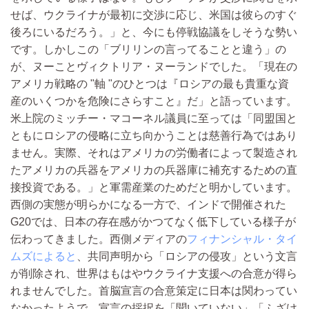
せば、ウクライナが最初に交渉に応じ、米国は彼らのすぐ
後ろにいるだろう。」と、今にも停戦協議をしそうな勢い
です。しかしこの「ブリリンの言ってることと違う」の
が、ヌーことヴィクトリア・ヌーランドでした。「現在の
アメリカ戦略の "軸 "のひとつは『ロシアの最も貴重な資
産のいくつかを危険にさらすこと』だ」と語っています。
米上院のミッチー・マコーネル議員に至っては「同盟国と
ともにロシアの侵略に立ち向かうことは慈善行為ではあり
ません。実際、それはアメリカの労働者によって製造され
たアメリカの兵器をアメリカの兵器庫に補充するための直
接投資である。」と軍需産業のためだと明かしています。
西側の実態が明らかになる一方で、インドで開催された
G20では、日本の存在感がかつてなく低下している様子が
伝わってきました。西側メディアの
フィナンシャル・タイ
ムズによると
、共同声明から「ロシアの侵攻」という文言
が削除され、世界はもはやウクライナ支援への合意が得ら
れませんでした。首脳宣言の合意策定に日本は関わってい
なかったようで、宣言の採択を「聞いていない」「ふざけ