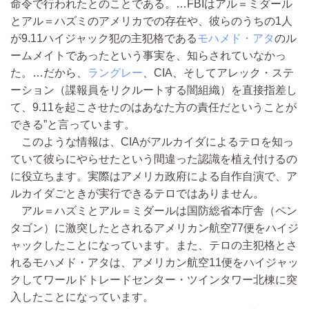
命令で行われたとのことである。…FBIはアル＝ミダール
とアル＝ハズミのアメリカでの存在や、彼らのうちの1人
が9.11ハイジャック犯の主犯格である
モハメド・アタ
のル
ームメイトであったという事実を、知らされていなかっ
た。…だから、
ラングレー
、CIA、そしてアレック・ステ
ーション（諜報員をリクルートする闇組織）を直接指差し
て、9.11を起こさせたのはあなた方の責任だということが
できる”と言っています。
このような情報は、CIAがアルカイダによるテロを知っ
ていて彼らにやらせたという間違った認識を植え付けるの
に役立ちます。実際はアメリカ政府による自作自演で、ア
ルカイダごときが実行できるテロではありません。
アル＝ハズミとアル＝ミダールは国防総省本庁舎（ペン
タゴン）に激突したとされるアメリカン航空77便をハイジ
ャックしたことになっています。また、テロの主犯格とさ
れるモハメド・アタは、アメリカン航空11便をハイジャッ
クしてワールドトレードセンター・ツインタワー北棟に突
入したことになっています。