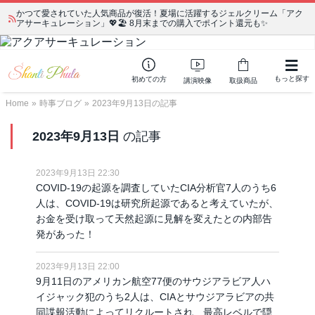
かつて愛されていた人気商品が復活！夏場に活躍するジェルクリーム「アク
アサーキュレーション」💖🏖️ 8月末までの購入でポイント還元も✨
もっと探す
初めての方
講演映像
取扱商品
Home
»
時事ブログ
»
2023年9月13日の記事
2023年9月13日
の記事
2023年9月13日 22:30
COVID-19の起源を調査していたCIA分析官7人のうち6
人は、COVID-19は研究所起源であると考えていたが、
お金を受け取って天然起源に見解を変えたとの内部告
発があった！
2023年9月13日 22:00
9月11日のアメリカン航空77便のサウジアラビア人ハ
イジャック犯のうち2人は、CIAとサウジアラビアの共
同諜報活動によってリクルートされ、最高レベルで隠