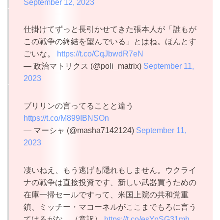
September 12, 2023
仕掛けてずっと長引かせてきた張本人が「誰もが
この戦争の終結を望んでいる」とはね。ほんとす
ごいな。
https://t.co/CqJbwdR7eN
— 政治マトリクス (@poli_matrix)
September 11,
2023
ブリリンの言ってることと違う
https://t.co/M899IBNSOn
— マーシャ (@masha7142124)
September 11,
2023
凄いねえ、もう逃げも隠れもしません。ウクライ
ナの戦争は直接投資です、新しい武器買うための
在庫一掃セールですって、米国上院の共和党重
鎮、ミッチー・マコーネルがここまでもろに言う
てはるがな。（意訳）
https://t.co/esYpSG31mh