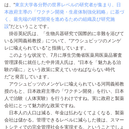
は、“
東京大学各分野の世界レベルの研究者が集まり、日
本政府主導の「ワクチン開発・生産体制強化戦略」に基づ
く、最先端の研究開発を進めるための組織及び研究施
設
”だということです。
掛谷英紀氏は、「生物兵器研究で国際的に非難を浴びて
いる河岡義裕教授」について、“アウシュビッツのメンゲ
レに喩えられている”と指摘しています。
このような状況で、7月に厚生労働省医薬局医薬品審査
管理課長に就任した中井清人氏は、“日本を「魅力ある治
験の場に」という政策に変えていかねばならない時代
だ”と発言しています。
アウシュビッツのメンゲレに喩えられている河岡義裕教
授のもと、日本政府主導の「ワクチン開発」を行い、日本
人で治験（人体実験）を行うわけですね。実に政府と製薬
会社にとって魅力的な政策ですね。
日本人の人口は減る、年金は払わなくてよくなる、製薬
会社は儲かる。管理できるレベルに減らした後は、スマー
トシティでの完全管理社会を実現する、ということでしょ