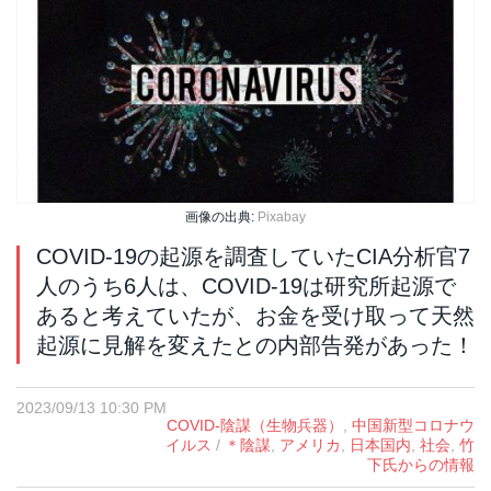
画像の出典:
Pixabay
COVID-19の起源を調査していたCIA分析官7
人のうち6人は、COVID-19は研究所起源で
あると考えていたが、お金を受け取って天然
起源に見解を変えたとの内部告発があった！
2023/09/13 10:30 PM
COVID-陰謀（生物兵器）
,
中国新型コロナウ
イルス
/
＊陰謀
,
アメリカ
,
日本国内
,
社会
,
竹
下氏からの情報