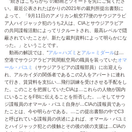
“続きはこちらから”の動画とツイートを先にご覧くださ
い。最近公表されたばかりの2021年の裁判所提出書類に
よって、「9月11日のアメリカン航空77便のサウジアラビ
ア人ハイジャック犯のうち2人は、CIAとサウジアラビア
の共同諜報活動によってリクルートされ、最高レベルで隠
蔽されていたことが、新たな裁判資料によって明らかにな
った。」ということです。
動画の解説では、“
アル＝ハズミ
と
アル＝ミダール
は…
空港でサウジアラビア民間航空局の職員を装っていた
オマ
ール・バユミ
（サウジアラビアの諜報部員）に出迎えら
れ、アルカイダの関係者であるこの2人をアパートに連れ
て行き、賃貸料を支払い…飛行訓練を受けさせる手配をし
た。このことを把握していたCIAは…これらの人物が国内
にいることをFBIに伝えることを拒否した。…そしてサウ
ジ諜報員のオマール・バユミ自身が…CIAの諜報員であっ
たことは、今や明らかである。…この提出書類の中でC3
と呼ばれている諜報員の供述によれば、オマール・バユミ
とハイジャック犯との接触とその後の彼の支援は…CIAの