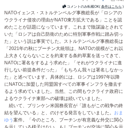
コメントのみ転載OK(
条件はこちら
)
NATOイェンス・ストルテンベルグ事務総長が「ロシアの
ウクライナ侵攻の理由がNATO東方拡大である」ことを認
めたことが話題になっています。これまで陰謀論とされて
いた「ロシアは自己防衛のために特別軍事作戦に踏み切っ
た」という説は事実でした。ストルテンベルグ事務総長は
「2021年の秋にプーチン大統領は、NATOの規模がこれ以
上大きくならないことを約束する条約草案を送ってきて、
NATOに署名をするよう求めた」「それがウクライナに進
行しない前提条件だった」「もちろん我々は署名しなかっ
た」と述べています。具体的には、ロシアは1997年以降
にNATOに加盟した同盟国すべての軍事インフラを撤去す
るよう求めていました。当然、この間もウクライナ政府に
よるウクライナ東部への破壊は続いていました。
続いて、ブリンケン米国務長官が「誰もがこの戦争の終
結を望んでいる」と、のけぞる発言をしていました。
おま
ゆう
案件。「今のところ、プーチンが有意義な外交に関心
を示している様子はない。もしプーチンが交渉に関心を示