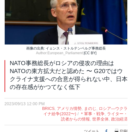
画像の出典: イェンス・ストルテンベルグ事務総長
Author:European_Parliament
[CC BY]
NATO事務総長がロシアの侵攻の理由は
NATOの東方拡大だと認めた 〜 G20ではウ
クライナ支援への合意が得られない中、日本
の存在感がかつてなく低下
2023/09/13 12:00 PM
BRICS
,
アメリカ情勢
,
まのじ
,
ロシア―ウクラ
イナ紛争(2022〜)
/
＊軍事・戦争
,
ライター・
読者からの情報
,
世界全体
,
政治経済
ツイート
Facebook
印刷