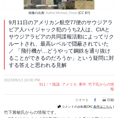
画像の出典:
Author:Michael_Foran
[CC BY]
9月11日のアメリカン航空77便のサウジアラ
ビア人ハイジャック犯のうち2人は、CIAと
サウジアラビアの共同諜報活動によってリク
ルートされ、最高レベルで隠蔽されていた
／ 「飛行機が…どうやって鋼鉄を通り抜け
ることができるのだろうか」という疑問に対
する答えと思われる見解
2023/09/13 10:00 PM
911
/
＊陰謀
,
アメリカ
,
事件
,
竹下氏からの情
報
ツイート
Facebook
印刷
コメントのみ転載OK(
条件はこちら
)
竹下雅敏氏からの情報です。