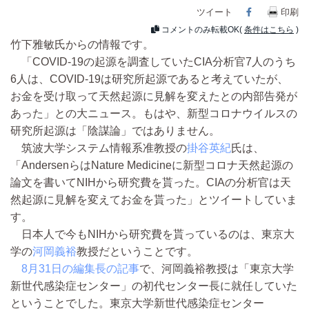
ツイート
Facebook
印刷
コメントのみ転載OK(
条件はこちら
)
竹下雅敏氏からの情報です。
「COVID-19の起源を調査していたCIA分析官7人のうち
6人は、COVID-19は研究所起源であると考えていたが、
お金を受け取って天然起源に見解を変えたとの内部告発が
あった」との大ニュース。もはや、新型コロナウイルスの
研究所起源は「陰謀論」ではありません。
筑波大学システム情報系准教授の
掛谷英紀
氏は、
「AndersenらはNature Medicineに新型コロナ天然起源の
論文を書いてNIHから研究費を貰った。CIAの分析官は天
然起源に見解を変えてお金を貰った」とツイートしていま
す。
日本人で今もNIHから研究費を貰っているのは、東京大
学の
河岡義裕
教授だということです。
8月31日の編集長の記事
で、河岡義裕教授は「東京大学
新世代感染症センター」の初代センター長に就任していた
ということでした。東京大学新世代感染症センター