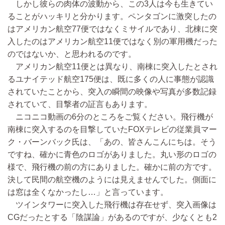
しかし彼らの肉体の波動から、この3人は今も生きてい
ることがハッキリと分かります。ペンタゴンに激突したの
はアメリカン航空77便ではなくミサイルであり、北棟に突
入したのはアメリカン航空11便ではなく別の軍用機だった
のではないか、と思われるのです。
アメリカン航空11便とは異なり、南棟に突入したとされ
るユナイテッド航空175便は、既に多くの人に事態が認識
されていたことから、突入の瞬間の映像や写真が多数記録
されていて、目撃者の証言もあります。
ニコニコ動画の6分のところをご覧ください。飛行機が
南棟に突入するのを目撃していたFOXテレビの従業員マー
ク・バーンバック氏は、「あの、皆さんこんにちは。そう
ですね、確かに青色のロゴがありました。丸い形のロゴの
様で、飛行機の前の方にありました。確かに前の方です。
決して民間の航空機のようには見えませんでした。側面に
は窓は全くなかったし…」と言っています。
ツインタワーに突入した飛行機は存在せず、突入画像は
CGだったとする「陰謀論」があるのですが、少なくとも2