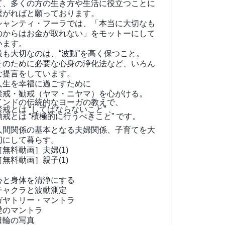
て、
多くの方の生き方や生活に役立つことに
繋がればと願っております。
シャンティ・フーラでは、「本当に大切なも
のからはお金が取れない」をモットーにして
います。
最も大切なのは、“波動”を高く保つこと。
そのために必要な心身の浄化法など、いろん
な提言をしています。
人生を幸福に過ごすために
禁戒・勧戒（ヤマ・ニヤマ）を心がける。
インドの伝統的なヨーガの教えで、
禁戒とは “してはならないこと” 、
勧戒とは “積極的に行うべきこと” です。
人間関係の基本となる夫婦関係、子育てを大
切にして暮らす。
［無料動画］夫婦(1)
［無料動画］親子(1)
心と身体を清浄にする
チャクラと波動測定
ガヤトリー・マントラ
愛のマントラ
日輪の写真