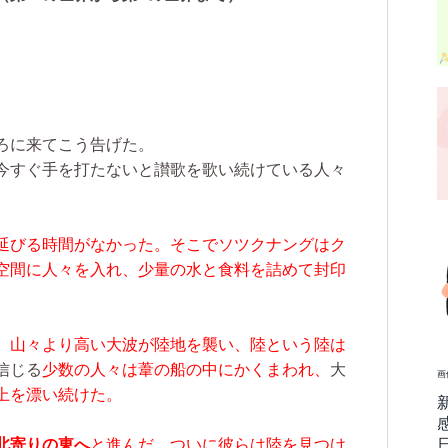
ろに来てこう告げた。
今すぐ手を打たないと讃歌を歌い続けている人々
延びる時間がなかった。そこでソツクナングはク
空間に人々を入れ、少量の水と食料を詰めて封印
、
山々より高い大波が陸地を襲い、陸という陸は
信じる
少数の人々は葦の船の中にかくまわれ、
大
画
上を漂い続けた。
北寄りの東へ
と進んだ。ついに彼らは陸を見つけ