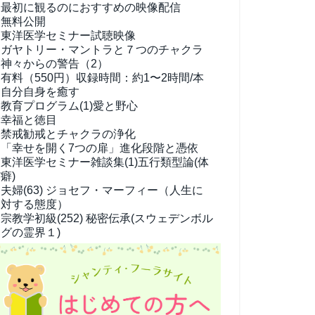
最初に観るのにおすすめの映像配信
無料公開
東洋医学セミナー試聴映像
ガヤトリー・マントラと７つのチャクラ
神々からの警告（2）
有料（550円）
収録時間：約1〜2時間/本
自分自身を癒す
教育プログラム(1)
愛と野心
幸福と徳目
禁戒勧戒とチャクラの浄化
「幸せを開く7つの扉」進化段階と憑依
東洋医学セミナー雑談集(1)
五行類型論(体
癖)
夫婦(63)
ジョセフ・マーフィー（人生に
対する態度）
宗教学
初級(252) 秘密伝承(スウェデンボル
グの霊界１)