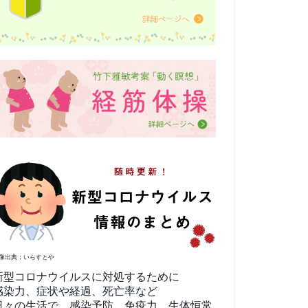
像出典：いらすとや
新型コロナウイルスに対処するために
感染力、症状や経過、死亡率など
日々の生活で、感染予防、免疫力、生体恒常