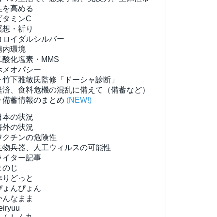
性を高める
ビタミンC
瞑想・祈り
コロイダルシルバー
腸内環境
二酸化塩素・MMS
ホメオパシー
▶竹下雅敏氏監修「ドーシャ診断」
経済、食料危機の混乱に備えて（備蓄など）
▶備蓄情報のまとめ
(NEW!)
日本の状況
海外の状況
ワクチンの危険性
生物兵器、人工ウィルスの可能性
ライター記事
まのじ
ぺりどっと
ぴょんぴょん
かんなまま
eiryuu