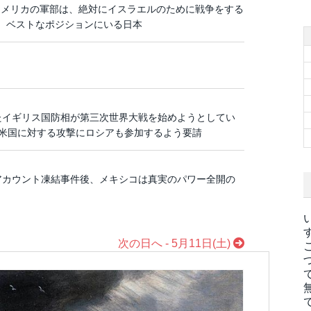
アメリカの軍部は、絶対にイスラエルのために戦争をする
で、ベストなポジションにいる日本
なったイギリス国防相が第三次世界大戦を始めようとしてい
は米国に対する攻撃にロシアも参加するよう要請
アカウント凍結事件後、メキシコは真実のパワー全開の
次の日へ - 5月11日(土)