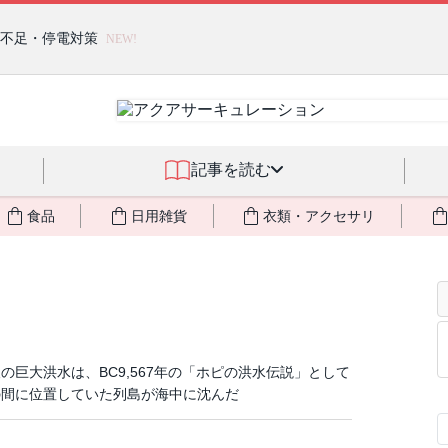
燃料不足・停電対策
NEW!
記事を読む
食品
日用雑貨
衣類・アクセサリ
巨大洪水は、BC9,567年の「ホピの洪水伝説」として
の間に位置していた列島が海中に沈んだ