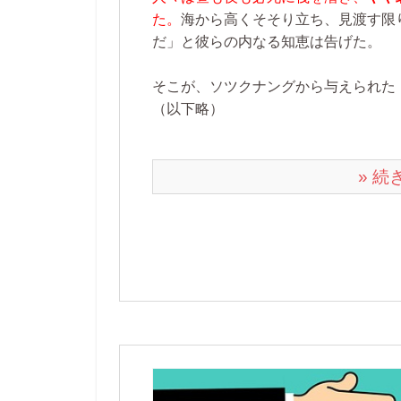
た。
海から高くそそり立ち、見渡す限
だ」と彼らの内なる知恵は告げた。
そこが、ソツクナングから与えられた
（以下略）
» 