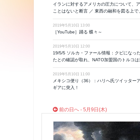
イランに対するアメリカの圧力について、
ことはないと断言 ／ 東西の融和を図る上
2019年5月10日 13:00
［YouTube］踊る 蝶々～
2019年5月10日 12:00
19/5/5 ソルカ・ファール情報：クビに
たとの確認が取れ、NATO加盟国のトルコ
2019年5月10日 11:00
メキシコ便り（36）：ハリへ氏ツイッター
ギアに突入！
前の日へ - 5月9日(木)