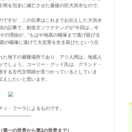
文明を完全に滅亡させた最後の巨大洪水なので、
のですが、この伝承はこれまでお伝えした大洪水
頭の記事で、創造主ソツクナングが“今回は…今
、その理由が、“もはや地底の蟻塚まで逃げ延びる
地底の蟻塚に逃げて大災害を生き延びたという伝
。
れた地下の避難場所であり、アリ人間は、地底人
かでしょう。コーリー・グッド氏は、グランド・
致する古代文明跡が見つかっているとしていま
伝えしたいと思います。
ティ・フーラによるものです。
———————
（第一の世界から第3の世界まで）