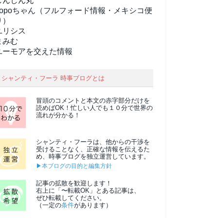
しんしん丸
popoちゃん（フルフォード情報・メキシコ便
り）
ユリシス
まみむ
ユーモアを交えた情報
シャンティ・フーラ 時事ブログとは
冒頭のコメントと本文の
赤字部分
だけを
読めばOK！忙しい人でも１０分で世界の
流れが分かる！
シャンティ・フーラは、他からの干渉を
受けることなく、正確な情報を伝えるた
め、時事ブログを独立運営しています。
▶本ブログの目的と編集方針
記事の拡散を歓迎します！
右上に「〜転載OK」とある記事は、
ぜひ転載してください。
（一定の
条件
があります）