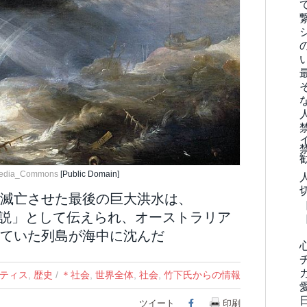
media_Commons
[Public Domain]
滅亡させた最後の巨大洪水は、
水伝説」として伝えられ、オーストラリア
ていた列島が海中に沈んだ
ティス
,
歴史
/
＊社会
,
世界全体
,
社会
,
竹下氏からの情報
ツイート
Facebook
印刷