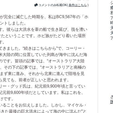
コメントのみ転載OK(
条件はこちら
)
が完全に滅亡した時期を、私はBC9,567年の「ホ
メントしました。
す。彼らは大洪水を葦の船で生き延び、筏を漕い
つけたということです。ホピ族がたどり着いた場所
す。
きました。“続きはこちらから”で、コーリー・
米大陸の間に位置していた列島が海中に沈んだ海
のです。冒頭の記事では、“オーストラリア大陸
し、その下の記事では、“オーストラリアと南極の
、まず東に進み、それから北東に進んで陸地を見
ら見ても、前者が正しいと思われます。
・グッド氏は、紀元前9,900年頃と言ってい
元前9,600年頃だとしています。私はこれを、
わけです。
いることをお伝えしました。しかし、マイケル・
に起きた最後の巨大洪水によって海の中に沈んだ”と