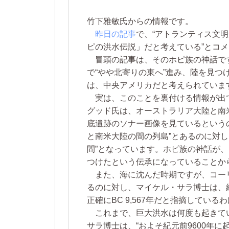
竹下雅敏氏からの情報です。
昨日の記事
で、“アトランティス文明
ピの洪水伝説」だと考えている”とコ
冒頭の記事は、そのホピ族の神話で
で“やや北寄りの東へ”進み、陸を見
は、中央アメリカだと考えられていま
実は、このことを裏付ける情報が出て
グッド氏は、オーストラリア大陸と南
底遺跡のソナー画像を見ているという
と南米大陸の間の列島”とあるのに対
間”となっています。ホピ族の神話が
つけたという伝承になっていることか
また、海に沈んだ時期ですが、コーリー
るのに対し、マイケル・サラ博士は、紀
正確にBC 9,567年だと指摘している
これまで、巨大洪水は何度も起きて
サラ博士は、“およそ紀元前9600年