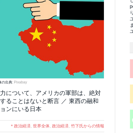
像の出典:
Pixabay
力について、アメリカの軍部は、絶対
することはないと断言 ／ 東西の融和
ョンにいる日本
＊政治経済
,
世界全体
,
政治経済
,
竹下氏からの情報