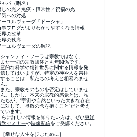
ジャパ（唱名）
癒しの光／免疫・恒常性／祝福の光
邪気への対処
アーユルヴェーダ
「ドーシャ」
時事ブログがよりわかりやすくなる情報
天界の改革
天界の秩序
アーユルヴェーダの解説
シャンティ・フーラは宗教ではなく、
また一切の宗教団体とも無関係です。
霊的な科学や精神世界に関する情報を発
信してはいますが、特定の神や人を崇拝
することは、私たちの考えと相容れませ
ん。
また、宗教そのものを否定はしていませ
ん。しかし、本来の宗教的感覚とは、私
たちが、“宇宙や自然といった大きな存在
に対して、畏敬の念を抱くこと”だと考え
ています。
さらに詳しい情報を知りたい方は、ぜひ
東洋
医学セミナー
や
映像配信
をご受講ください。
［幸せな人生を歩むために］