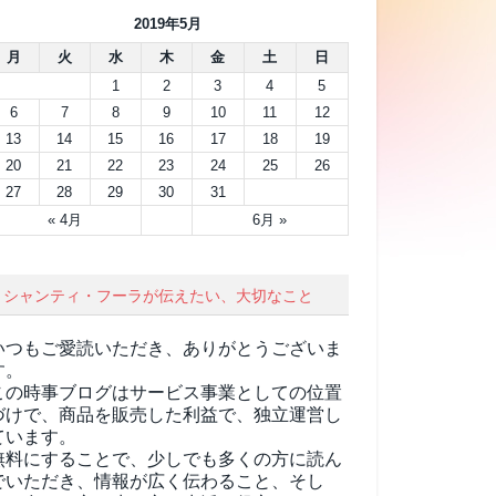
2019年5月
月
火
水
木
金
土
日
1
2
3
4
5
6
7
8
9
10
11
12
13
14
15
16
17
18
19
20
21
22
23
24
25
26
27
28
29
30
31
« 4月
6月 »
シャンティ・フーラが伝えたい、大切なこと
いつもご愛読いただき、ありがとうございま
す。
この時事ブログはサービス事業としての位置
づけで、商品を販売した利益で、独立運営し
ています。
無料にすることで、少しでも多くの方に読ん
でいただき、情報が広く伝わること、そし