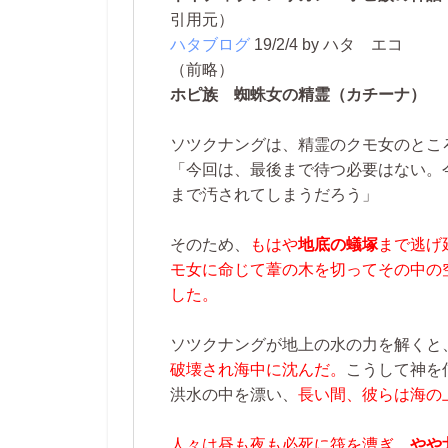
引用元）
ハタブログ
19/2/4
by ハタ エコ
（前略）
ホピ族 蜘蛛女の精霊（カチーナ）
ソツクナングは、精霊のクモ女のとこ
「今回は、最後まで待つ必要はない。
まで汚されてしまうだろう」
そのため、
もはや
地底の蟻塚
まで逃げ
モ女に命じて葦の木を切ってその中の
した。
ソツクナングが地上の水の力を解くと
破壊され海中に沈んだ。
こうして神を
洪水の中を漂い、
長い間、彼らは海の
人々は昼も夜も必死に筏を漕ぎ、
やや