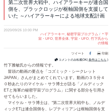
第二次世界大戦中、ハイアラーキーが連合国
側を、ブラックロッジが枢軸国側を支援して
いた ～ハイアラーキーによる地球支配計画
2020/09/26 10:00 PM
ハイアラーキー
,
秘密宇宙プログラム
/
＊宇
宙・UFO
,
世界全体
,
宇宙・UFO
,
竹下氏から
の情報
ツイート
Facebook
印刷
コメントのみ転載OK(
条件はこちら
)
竹下雅敏氏からの情報です。
冒頭の動画の要点を「コズミック・シークレット
JAPAN」さんがまとめてくれています。動画の３５分４
０秒あたりのマイケル・サラ博士が語る「ノルディック
ETと海軍の秘密宇宙プログラム」に関する部分を引用さ
せてもらいました。
マイケル・サラ博士は、“第二次世界大戦中も、ノルデ
ィックETは連合国側を、レプティリアンは枢軸国側を支