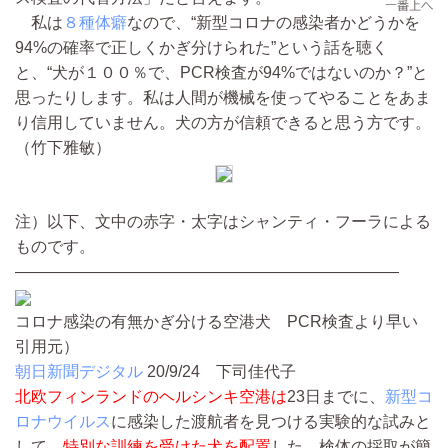
私は
８種体癖
なので、“新型コロナの感染者かどうかを
94%の確率で正しくかぎ分けられた”という話を聴く
と、“犬が１００％で、PCR検査が94%ではないのか？”と
思ったりします。私は人間が機械を使ってやることをあま
り信用していません。犬の方が信頼できると思う方です。
（竹下雅敏）
注）以下、文中の赤字・太字はシャンティ・フーラによる
ものです。
————————————————————————
コロナ感染の有無かぎ分ける空港犬 PCR検査より早い
引用元）
朝日新聞デジタル
20/9/24
下司佳代子
北欧
フィンランド
のヘルシンキ空港は
23日までに、
新型コ
ロナウイルス
に感染した渡航者を見つける実験的な試みと
して、
特別な訓練を受けた犬を配置
した。検体の採取が簡