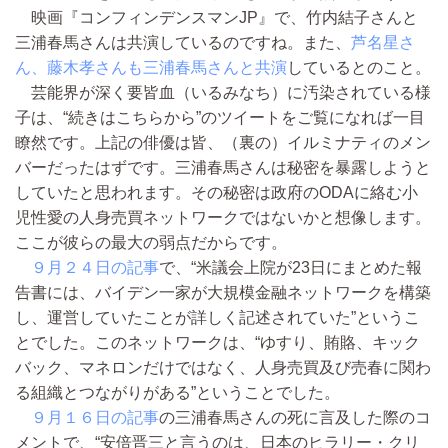
映画『コンフィンデンスマンJP』で、竹内結子さんと
三浦春馬さんは共演しているのですね。また、
芦名星さ
ん、藤木孝さんも三浦春馬さんと共演
しているとのこと。
芸能界が深く要皆血（いるみなち）に汚染されている様
子は、“続きはこちらから”のツイートをご覧になれば一目
瞭然です。上記の俳優は皆、（裏の）イルミナティのメン
バーだったはずです。三浦春馬さんは秘密を暴露しようと
していたと思われます。その秘密は政府のODAに絡む小
児性愛の人身売買ネットワークではないかと想像します。
ここが彼らの最大の弱点だからです。
９月２４日の記事
で、“米議会上院が23日にまとめた報
告書には、バイデン一家が大規模金融ネットワークを構築
し、運営していたことが詳しく記述されていた”というこ
とでした。このネットワークは、“ゆすり、賄賂、キック
バック、マネロンだけではなく、人身売買及び売春に関わ
る組織とつながりがある”ということでした。
９月１６日の記事
の三浦春馬さんの死に言及した際のコ
メントで、“安倍晋三と言うのは、日本のヒラリー・クリ