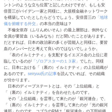
ントンのような立ち位置”と記したわけですが、もしも安
倍晋三がバイデン一家と同様に、大規模金融ネットワーク
を構築していたとしたらどうでしょう。安倍晋三の
「地球
儀を俯瞰する外交」
の本当の意味は？
不倫女依存（ふりんめいそん）の最上層部は、例外なく
全員が要皆血（いるみなち）だと聞いたことがあります。
だとすれば、日本の政治家の多くが芸能人と同様に、要皆
血のメンバーだと考えて良いのではないでしょうか。
「表のイルミナティ」を支配するイエズス会の上位に君
臨しているのが
「ゾロアスターの１３家」
でした。同様
に、日本における「（裏の）イルミナティ」の上位組織が
あるのです。
seiryuu氏の記事
を読んでいれば、その組織
が分かります。
日本のディープステートとは、その「上位組織」と
「（裏の）イルミナティ」を合わせたものです。
その「上位組織」を霊導して来たのが「銀河連合」で、
「（裏の）イルミナティ」を霊導して来たのが「光の銀河
連邦」なのです。コブラのRMは「銀河連合」の下部組織