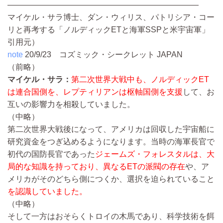
————————————————————————
マイケル・サラ博士、ダン・ウィリス、パトリシア・コー
リと再考する「ノルディックETと海軍SSPと米宇宙軍」
引用元）
note
20/9/23
コズミック・シークレット JAPAN
（前略）
マイケル・サラ：
第二次世界大戦中も、ノルディックET
は連合国側を、レプティリアンは枢軸国側を支援
して、お
互いの影響力を相殺していました。
（中略）
第二次世界大戦後になって、アメリカは回収した宇宙船に
研究資金をつぎ込めるようになります。当時の海軍長官で
初代の国防長官であった
ジェームズ・フォレスタル
は、大
局的な知識を持っており、異なるETの派閥の存在
や、ア
メリカがそのどちら側につくか、選択を迫られていること
を認識していました。
（中略）
そして一方はおそらくトロイの木馬であり、科学技術を餌