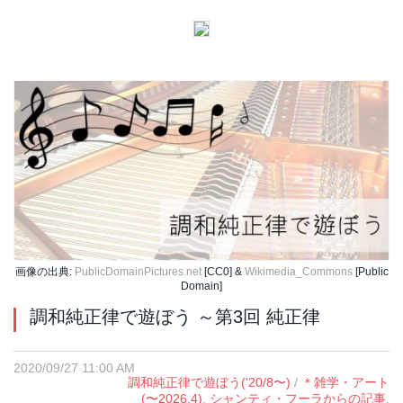
画像の出典:
PublicDomainPictures.net
[CC0] &
Wikimedia_Commons
[Public
Domain]
調和純正律で遊ぼう ～第3回 純正律
2020/09/27 11:00 AM
調和純正律で遊ぼう('20/8〜)
/
＊雑学・アート
(〜2026.4)
,
シャンティ・フーラからの記事
,