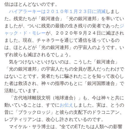
信はほとんどないのです。
ハイアラーキーは２０１０年１月２３日に消滅
しまし
た。残党たちが「銀河連合」「光の銀河連邦」を率いてい
ましたが、ついに残党の最後の生き残りの覚者であった
ジ
ャック・ド・モレー
が、２０２０年９月２４日に滅ぼされ
ました。現在、チャネラーを通じて通信を送っているの
は、ほとんどが「光の銀河連邦」の宇宙人のようです。い
ずれ彼らも滅ぼされるでしょう。
気をつけないといけないのは、こうした「銀河連合」
「光の銀河連邦」の宇宙人たちの全員が悪人だったわけで
はないことです。覚者たちに騙されたことを知って改心し
た者は救済され、神々の指導のもとに「銀河国際連合」で
活動しています。
「古代地球離脱文明（地球連合）」も、今は神々と共に
動いていることは、すでに
お伝え
しました。実は、とうの
昔に「ブラックロッジ」と彼らの支配下のドラコニアン、
レプティリアンは、改心し許されているのです。
マイケル・サラ博士は、“全てのETたちは人類への影響