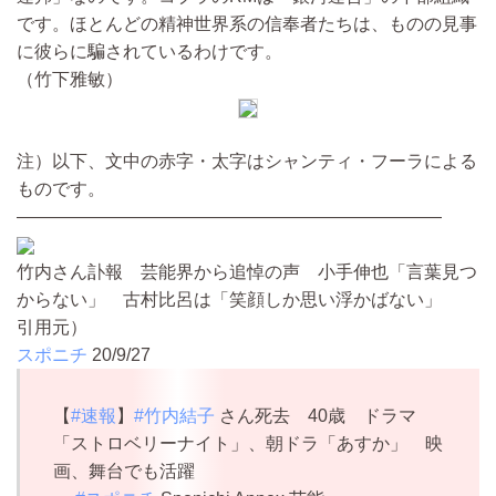
です。ほとんどの精神世界系の信奉者たちは、ものの見事
に彼らに騙されているわけです。
（竹下雅敏）
注）以下、文中の赤字・太字はシャンティ・フーラによる
ものです。
————————————————————————
竹内さん訃報 芸能界から追悼の声 小手伸也「言葉見つ
からない」 古村比呂は「笑顔しか思い浮かばない」
引用元）
スポニチ
20/9/27
【
#速報
】
#竹内結子
さん死去 40歳 ドラマ
「ストロベリーナイト」、朝ドラ「あすか」 映
画、舞台でも活躍