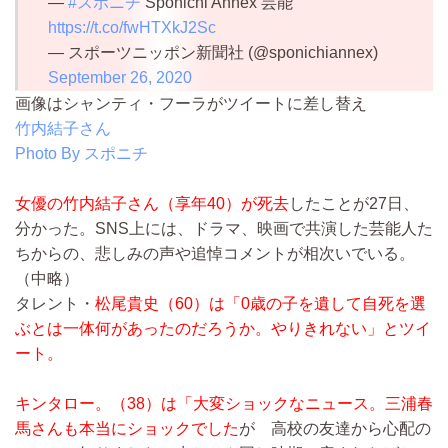
―
#スポニチ
Sponichi Annex 芸能
https://t.co/fwHTXkJ2Sc
— スポーツニッポン新聞社 (@sponichiannex)
September 26, 2020
画像はシャンティ・フーラがツイートに差し替え
竹内結子さん
Photo By スポニチ
女優の竹内結子さん（享年40）が死去
したことが27日、
分かった。SNS上には、ドラマ、映画で共演した芸能人た
ちからの、悲しみの声や追悼コメントが相次いでいる。
（中略）
タレント・
松尾貴史（60）は「0歳の子を遺して自死を選
ぶとは一体何があったのだろうか。やりきれない」とツイ
ート。
キンタロー。（38）は「大変ショックなニュース。三浦春
馬さんも本当にショックでした
が 高校の友達から心配の