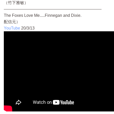
（竹下雅敏）
————————————————————————
The Foxes Love Me.....Finnegan and Dixie.
配信元）
YouTube
20/3/13