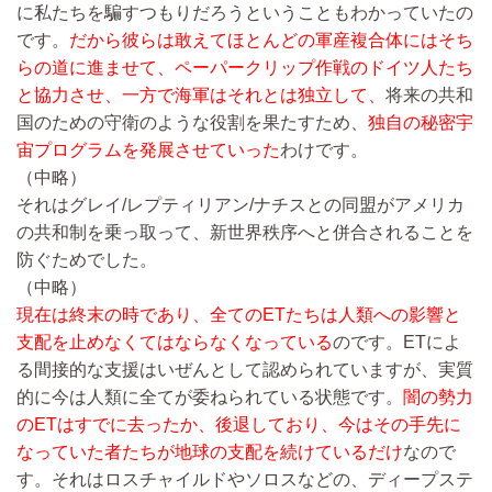
に私たちを騙すつもりだろうということもわかっていたの
です。
だから彼らは敢えてほとんどの軍産複合体にはそち
らの道に進ませて、ペーパークリップ作戦のドイツ人たち
と協力させ、一方で海軍はそれとは独立して、
将来の共和
国のための守衛のような役割を果たすため、
独自の秘密宇
宙プログラムを発展させていった
わけです。
（中略）
それはグレイ/レプティリアン/ナチスとの同盟がアメリカ
の共和制を乗っ取って、新世界秩序へと併合されることを
防ぐためでした。
（中略）
現在は終末の時であり、全てのETたちは人類への影響と
支配を止めなくてはならなくなっている
のです。ETによ
る間接的な支援はいぜんとして認められていますが、実質
的に今は人類に全てが委ねられている状態です。
闇の勢力
のETはすでに去ったか、後退しており、今はその手先に
なっていた者たちが地球の支配を続けているだけ
なので
す。それはロスチャイルドやソロスなどの、ディープステ