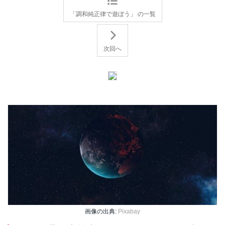
「調和純正律で遊ぼう」 の一覧
次回へ
画像の出典:
Pixabay