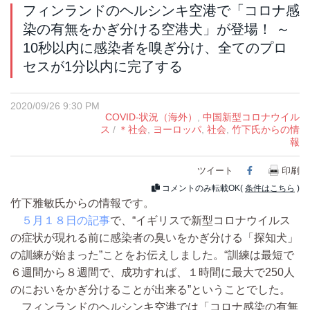
フィンランドのヘルシンキ空港で「コロナ感
染の有無をかぎ分ける空港犬」が登場！ ～
10秒以内に感染者を嗅ぎ分け、全てのプロ
セスが1分以内に完了する
2020/09/26 9:30 PM
COVID-状況（海外）
,
中国新型コロナウイル
ス
/
＊社会
,
ヨーロッパ
,
社会
,
竹下氏からの情
報
ツイート
Facebook
印刷
コメントのみ転載OK(
条件はこちら
)
竹下雅敏氏からの情報です。
５月１８日の記事
で、“イギリスで新型コロナウイルス
の症状が現れる前に感染者の臭いをかぎ分ける「探知犬」
の訓練が始まった”ことをお伝えしました。“訓練は最短で
６週間から８週間で、成功すれば、１時間に最大で250人
のにおいをかぎ分けることが出来る”ということでした。
フィンランドのヘルシンキ空港では「コロナ感染の有無