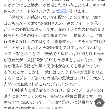
をかぎ分ける空港犬」が登場したということです。fdzaraf
さんのツイートのリンク先には
動画
があります。
「探知犬」が感染しないか心配だったのですが、“続き
はこちらから”のmomo nokiさんの一連のツイートを見る
と、その心配はなさそうです。先のリンク先の動画の３０
秒あたりにその様子が出て来ますが、「探知犬」は、“旅
行者を直接嗅ぐのではなく、肌を擦ったものを別室で嗅が
せ、犬が反応を示すとPCR検査を受けてもらう流れにな
っている”とのことで、“機械での探知には1800万以上分子
が必要だが、犬は10から100しか必要としない”ため、“自
分が感染するほどの量の病原体がなくても嗅ぎ分けられ
る”のだとか。しかも、“犬にはこのウイルスが足掛かりと
するレセプターが無いため感染の危険はほぼ無く、犬から
人間への逆感染も起こらない”というのです。
「10秒以内に感染者を嗅ぎ分け、全てのプロセスが1分
以内に完了する」のなら、空港での検疫に最適です。 精
度も非常に高いようで、「安価で迅速かつ効果的なウイル
ス検査の代替方法」だと言えます。