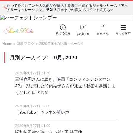
かつて愛されていた人気商品が復活！夏場に活躍するジェルクリーム「アク
アサーキュレーション」💖🏖️ 8月末までの購入でポイント還元も✨
もっと探す
初めての方
講演映像
取扱商品
Home
»
時事ブログ
»
2020年9月の記事 - ページ4
月別アーカイブ:
9月, 2020
2020年9月27日 21:30
三浦春馬さんに続き、映画『コンフィンデンスマン
JP』で共演した竹内結子さんが死去！秘密を暴露しよ
うとした口封じか
2020年9月27日 12:00
［YouTube］キツネの笑い声
2020年9月27日 11:00
調和純正律で遊ぼう ～第3回 純正律