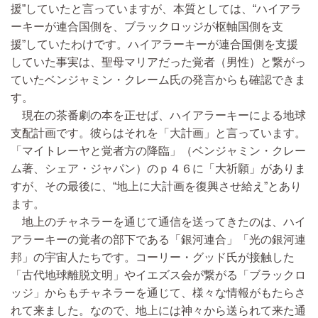
援”していたと言っていますが、本質としては、“ハイアラ
ーキーが連合国側を、ブラックロッジが枢軸国側を支
援”していたわけです。ハイアラーキーが連合国側を支援
していた事実は、聖母マリアだった覚者（男性）と繋がっ
ていたベンジャミン・クレーム氏の発言からも確認できま
す。
現在の茶番劇の本を正せば、ハイアラーキーによる地球
支配計画です。彼らはそれを「大計画」と言っています。
「マイトレーヤと覚者方の降臨」（ベンジャミン・クレー
ム著、シェア・ジャパン）のｐ４６に「大祈願」がありま
すが、その最後に、“地上に大計画を復興させ給え”とあり
ます。
地上のチャネラーを通じて通信を送ってきたのは、ハイ
アラーキーの覚者の部下である「銀河連合」「光の銀河連
邦」の宇宙人たちです。コーリー・グッド氏が接触した
「古代地球離脱文明」やイエズス会が繋がる「ブラックロ
ッジ」からもチャネラーを通じて、様々な情報がもたらさ
れて来ました。なので、地上には神々から送られて来た通