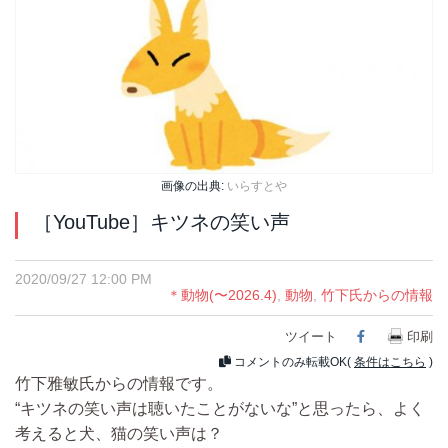
画像の出典:
いらすとや
［YouTube］キツネの笑い声
2020/09/27 12:00 PM
＊動物(〜2026.4)
,
動物
,
竹下氏からの情報
ツイート
Facebook
印刷
コメントのみ転載OK(
条件はこちら
)
竹下雅敏氏からの情報です。
“キツネの笑い声は聴いたことがないな”と思ったら、よく
考えると犬、猫の笑い声は？