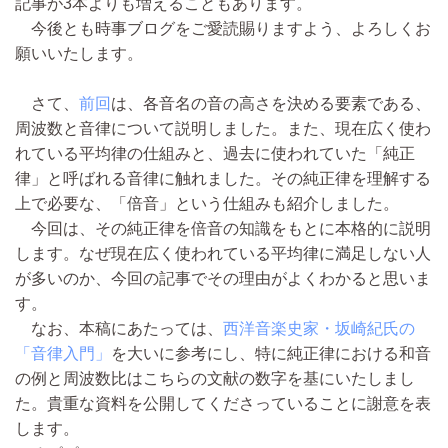
記事が3本よりも増えることもあります。
今後とも時事ブログをご愛読賜りますよう、よろしくお
願いいたします。
さて、
前回
は、各音名の音の高さを決める要素である、
周波数と音律について説明しました。また、現在広く使わ
れている平均律の仕組みと、過去に使われていた「純正
律」と呼ばれる音律に触れました。その純正律を理解する
上で必要な、「倍音」という仕組みも紹介しました。
今回は、その純正律を倍音の知識をもとに本格的に説明
します。なぜ現在広く使われている平均律に満足しない人
が多いのか、今回の記事でその理由がよくわかると思いま
す。
なお、本稿にあたっては、
西洋音楽史家・坂崎紀氏の
「音律入門」
を大いに参考にし、特に純正律における和音
の例と周波数比はこちらの文献の数字を基にいたしまし
た。貴重な資料を公開してくださっていることに謝意を表
します。