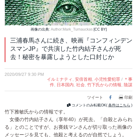
画像の出典:
Author:Mark_Turnauckas
[CC BY]
三浦春馬さんに続き、映画『コンフィンデン
スマンJP』で共演した竹内結子さんが死
去！秘密を暴露しようとした口封じか
2020/09/27 9:30 PM
イルミナティ
,
安倍首相
,
小児性愛犯罪
/
＊事
件
,
日本国内
,
社会
,
竹下氏からの情報
,
陰謀
ツイート
Facebook
印刷
コメントのみ転載OK(
条件はこちら
)
竹下雅敏氏からの情報です。
女優の竹内結子さん（享年40）が死去。「自殺とみられ
る」とのことですが、お賽銭マンさんが切り取った画像の
メッセージを見ても、他殺と考えるのが自然でしょう。