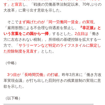
す」と宣言
し、「戦後の労働基準法制定以来、70年ぶりの
大改革」に乗り出す意欲を示した。
そこで
まず掲げたのが「同一労働同一賃金」の実現
。
「雇用形態による不合理な待遇差を禁止し、
『非正規』と
いう言葉をこの国から一掃
」するとした。
2点目は
「働き
方に左右されない税制」。所得税の基礎控除を拡大する一
方で、「
サラリーマンなど特定のライフスタイルに限定し
た控除制度を見直す
」とした。
（中略）
3つ目が「長時間労働」の打破
。昨年3月末に「働き方改
革実現会議」が打ち出した罰則付きの残業規制の実現に意
欲を示した。
（以下略）
————————————————————————