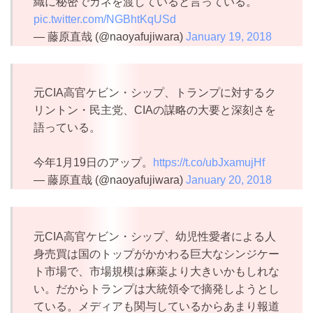
織に秘密でカネを渡していると言っている。
pic.twitter.com/NGBhtKqUSd
— 藤原直哉 (@naoyafujiwara)
January 19, 2018
元CIA高官ケビン・シップ、トランプに対するク
リントン・民主党、CIAの謀略の大要と深刻さを
語っている。
今年1月19日のアップ。
https://t.co/ubJxamujHf
— 藤原直哉 (@naoyafujiwara)
January 20, 2018
元CIA高官ケビン・シップ、幼児性愛者による人
身売買は国のトップがかかわる巨大なシンジケー
ト市場で、市場規模は麻薬より大きいかもしれな
い。だからトランプは大統領令で摘発しようとし
ている。メディアも関与しているからあまり報道