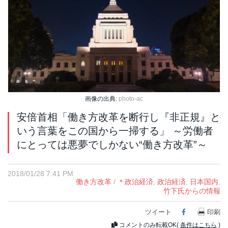
画像の出典:
photo-ac
安倍首相「働き方改革を断行し『非正規』と
いう言葉をこの国から一掃する」 ～労働者
にとっては悪夢でしかない“働き方改革”～
2018/01/28 7:41 PM
働き方改革
/
＊政治経済
,
政治経済
,
日本国内
,
竹下氏からの情報
ツイート
Facebook
印刷
コメントのみ転載OK(
条件はこちら
)