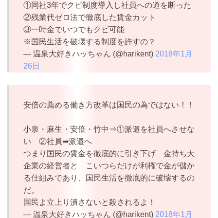
①同社3年でクビ制度導入し社員への道を断った
②残業代ゼロ法で徹底した賃金カット
③一時金でいつでもクビ可能
※国民生活を破壊する制度を許すの？
— 温泉大好きハッちゃん (@harikent)
2018年1月
26日
安倍の薦める働き方改革は国民の為ではない！！
小泉・麻生・安倍・竹中⇒①派遣を社員へさせな
い ②社員➡派遣へ
つまり国民の賃金を徹底的に引き下げ 金持ち大
企業の経営者と こいつらだけが利権で金が儲か
る仕組みであり、国民生活を徹底的に破壊するの
だ。
国民よ立上り潰さないと殺されるよ！
— 温泉大好きハッちゃん (@harikent)
2018年1月