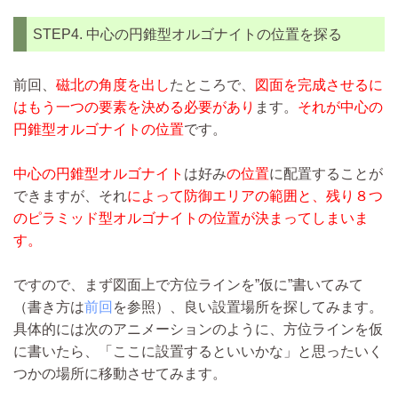
STEP4. 中心の円錐型オルゴナイトの位置を探る
前回、
磁北の角度を出し
たところで、
図面を完成させるに
はもう一つの要素を決める必要があり
ます。
それが中心の
円錐型オルゴナイトの位置
です。
中心の円錐型オルゴナイト
は好み
の位置
に配置することが
できますが、それ
によって防御エリアの範囲と、残り８つ
のピラミッド型オルゴナイトの位置が決まってしまいま
す。
ですので、まず図面上で方位ラインを”仮に”書いてみて
（書き方は
前回
を参照）、良い設置場所を探してみます。
具体的には次のアニメーションのように、方位ラインを仮
に書いたら、「ここに設置するといいかな」と思ったいく
つかの場所に移動させてみます。