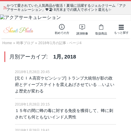
かつて愛されていた人気商品が復活！夏場に活躍するジェルクリーム「アク
宗教学講座 中級コース 第139回 明治以降の日本の闇３ 〜日本の黒幕た
アサーキュレーション」💖🏖️ 8月末までの購入でポイント還元も✨
ちの出自／在日が入り込むヤクザ／朝鮮進駐軍から始まったパチンコ利権
もっと探す
初めての方
講演映像
取扱商品
Home
»
時事ブログ
»
2018年1月の記事 - ページ4
月別アーカイブ:
1月, 2018
2018年1月28日 20:45
[元ＣＩＡ高官ケビンシップ] トランプ大統領が影の政
府とディープステイトを震えあげさせている …いよい
よ歴史が変わる
2018年1月28日 20:15
１５年の間に蜂の毒に対する免疫を獲得して、蜂に刺
されても何ともないインド人男性
2018年1月28日 19:41