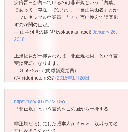
安倍晋三が言っているのは非正規という「言葉」
であって「存在」ではない。「自由労働者」とか
「フレキシブル従業員」だとか言い換えて誤魔化
すのが関の山だ。
— 曲学阿世の徒 (@kyokugaku_asei)
January 26,
2018
正規社員が一掃されれば「非正規社員」という言
葉は死語になります。
— Stri9s2wice(肉球新党党員）
(@midorinotom337)
2018年1月26日
https://t.co/8B7m2rX1Go
『非正規』という言葉をこの国から一掃する
非正規だらけにした張本人が？ｗｗ 奴隷って名
前にかえるのかな？