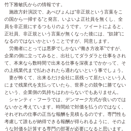
竹下雅敏氏からの情報です。
施政方針演説で、あべぴょんは“非正規という言葉をこ
の国から一掃する”と発言。いよいよ正社員を無くし、全
員を非正規にするつもりのようです。ツイートによると、
正社員、非正規という言葉が無くなった後には、“奴隷”に
なるのではないかということですが、同意します。
労働者にとっては悪夢でしかない“働き方改革”ですが、
企業の側に立ってみると、出社してダラダラと仕事をされ
て、本来なら数時間で出来る仕事を深夜までかかって、そ
の上残業代まで払わされたら適わないという事でしょう。
妻が怖くて、出来るだけ会社に居残って居たいという人
にまで残業代を支払っていたら、世界との競争に勝てない
という、企業側の気持ちはわからないでもありません。
シャンティ・フーラでは、デンマーク方式が良いのでは
ないかと考えています。時間給で対価を払うのではなく、
それぞれの仕事の正当な報酬を見積もるのです。専門性も
考慮して誰もが納得できる報酬が得られるように、そのよ
うな対価を計算する専門の部署が必要になると思います。