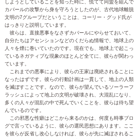
しようとしていることを知った時に、慌てて同盟を組んで
カバールの攻撃から身を守ろうとしたのが、古代地球離脱
文明の7グループだということは、コーリー・グッド氏が
はっきりと説明しています。
彼らは、直接悪事をなさずカバールにやらせておいて、
自分たちはアセンションなどのくだらぬ情報で、地球上の
人々を煙に巻いていたのです。現在でも、地球上で起こっ
ているネガティブな現象のほとんど全てに、彼らが関わっ
ています。
これまでの悪事により、彼らの王家は廃絶されることに
なったはずです。彼らの行動計画は一貫して、地上の人類
を滅ぼすことです。なので、彼らが望んでいるソーラーフ
ラッシュによって地上の文明が破壊され、大混乱になり、
多くの人々が混乱の中で死んでいくことを、彼らは待ち望
んでいるのです。
この邪悪な性癖はどこから来るのかは、何度も時事ブロ
グで言っているように、彼らの選民思想にあります。ここ
を彼らが反省し改心しなければ、彼らが先に滅ぼされるこ