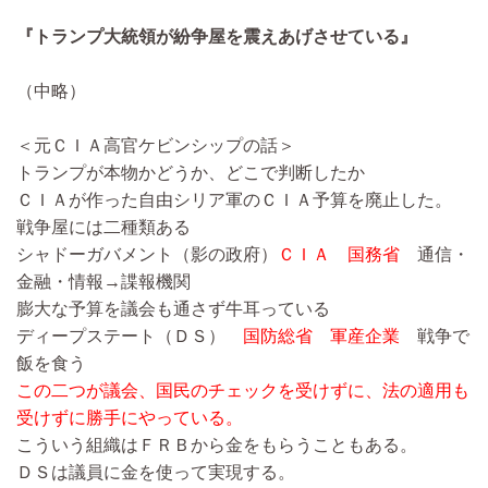
『トランプ大統領が紛争屋を震えあげさせている』
（中略）
＜元ＣＩＡ高官ケビンシップの話＞
トランプが本物かどうか、どこで判断したか
ＣＩＡが作った自由シリア軍のＣＩＡ予算を廃止した。
戦争屋には二種類ある
シャドーガバメント（影の政府）
ＣＩＡ 国務省
通信・
金融・情報→諜報機関
膨大な予算を議会も通さず牛耳っている
ディープステート（ＤＳ）
国防総省 軍産企業
戦争で
飯を食う
この二つが議会、国民のチェックを受けずに、法の適用も
受けずに勝手にやっている。
こういう組織はＦＲＢから金をもらうこともある。
ＤＳは議員に金を使って実現する。