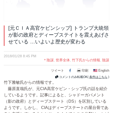
[元ＣＩＡ高官ケビンシップ] トランプ大統領
が影の政府とディープステイトを震えあげさ
せている …いよいよ歴史が変わる
2018/01/28 8:45 PM
＊陰謀
,
世界全体
,
竹下氏からの情報
,
陰謀
ツイート
Facebook
印刷
English
コメントのみ転載OK(
条件はこちら
)
竹下雅敏氏からの情報です。
藤原直哉氏が、元CIA高官ケビン・シップ氏の話を紹介
しているようです。記事によると、シャドーガバメント
（影の政府）とディープステート（DS）を区別している
ようです。しかし、 CIAはディープステートの屋台骨であ