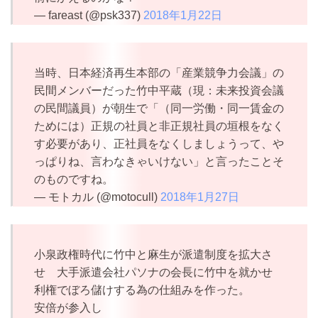
— fareast (@psk337)
2018年1月22日
当時、日本経済再生本部の「産業競争力会議」の
民間メンバーだった竹中平蔵（現：未来投資会議
の民間議員）が朝生で「（同一労働・同一賃金の
ためには）正規の社員と非正規社員の垣根をなく
す必要があり、正社員をなくしましょうって、や
っぱりね、言わなきゃいけない」と言ったことそ
のものですね。
— モトカル (@motocull)
2018年1月27日
小泉政権時代に竹中と麻生が派遣制度を拡大さ
せ 大手派遣会社パソナの会長に竹中を就かせ
利権でぼろ儲けする為の仕組みを作った。
安倍が参入し