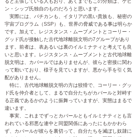
ると主張している人もおり、あくまでもこの分類は、ケビ
ン・シップ氏独自のものだろうと思います。
実際には、バチカンも、イタリアの黒い貴族も、秘密の
宇宙プログラム（SSP）も、世界の脅威である事は明らか
です。加えて、レジスタンス・ムーブメントとコーリー・
グッド氏が接触した古代地球離脱文明の7グループがあり
ます。前者は、表あるいは裏のイルミナティと考えても良
いと思います。レジスタンス・ムーブメントと古代地球離
脱文明は、カバールではありませんが、彼らと密接に関わ
って動いており、様子を見ていますが、悪から手を引く気
配がありません。
特に、古代地球離脱文明の方は狡猾で、コーリー・グッ
ド氏を仲介者として、まるで自分たちがカバールと対峙す
る正義であるかのように振舞っていますが、実態はまるで
違います。
事実、これまでずっとカバールともイルミナティとも言
われている邪悪な連中と同盟関係にあったにもかかわら
ず、カバールが彼らを裏切って、自分たちを滅ぼし奴隷に