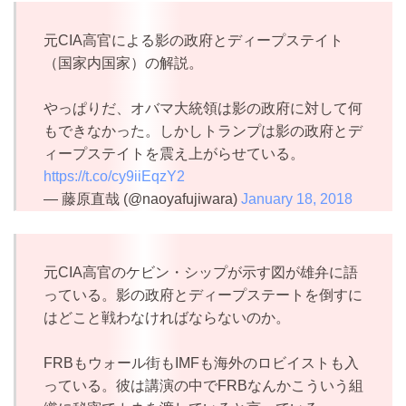
元CIA高官による影の政府とディープステイト
（国家内国家）の解説。
やっぱりだ、オバマ大統領は影の政府に対して何
もできなかった。しかしトランプは影の政府とデ
ィープステイトを震え上がらせている。
https://t.co/cy9iiEqzY2
— 藤原直哉 (@naoyafujiwara)
January 18, 2018
元CIA高官のケビン・シップが示す図が雄弁に語
っている。影の政府とディープステートを倒すに
はどこと戦わなければならないのか。
FRBもウォール街もIMFも海外のロビイストも入
っている。彼は講演の中でFRBなんかこういう組